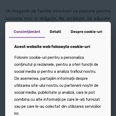
Un magazin de familie construit cu pasiune pentru
lucrurile mici și drăguțe. Ne străduim să aducem
cele mai frumoase obiecte la prețuri accesibile
Consimțământ
Consimțământ
Detalii
Detalii
Despre cookie-uri
Despre cookie-uri
tuturor. Pentru toate vârstele, atât copii cât și
adulți.
Acest website web folosește cookie-uri
Acest website web folosește cookie-uri
Folosim cookie-uri pentru a personaliza
Folosim cookie-uri pentru a personaliza
conținutul și reclamele, pentru a oferi funcții de
conținutul și reclamele, pentru a oferi funcții de
social media și pentru a analiza traficul nostru.
social media și pentru a analiza traficul nostru.
De asemenea, partajăm informații despre
De asemenea, partajăm informații despre
utilizarea site-ului nostru cu partenerii noștri de
utilizarea site-ului nostru cu partenerii noștri de
LEGĂTURI RAPIDE
social media, publicitate și analiză, care le pot
social media, publicitate și analiză, care le pot
combina cu alte informații pe care le-ați furnizat
combina cu alte informații pe care le-ați furnizat
sau pe care le-au colectat din utilizarea serviciilor
sau pe care le-au colectat din utilizarea serviciilor
Despre Noi
lor.
lor.