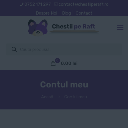
0752 171 297
contact@chestiiperaft.ro
Despre Noi
Blog
Contact
Products
search
0
0,00
lei
Contul meu
Acasă
Contul meu