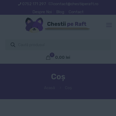
0752 171 297
contact@chestiiperaft.ro
Despre Noi
Blog
Contact
Products
search
0
0,00
lei
Coș
Acasă
Coș