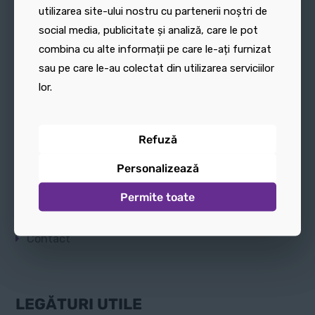
utilizarea site-ului nostru cu partenerii noștri de
utilizarea site-ului nostru cu partenerii noștri de
social media, publicitate și analiză, care le pot
social media, publicitate și analiză, care le pot
combina cu alte informații pe care le-ați furnizat
combina cu alte informații pe care le-ați furnizat
sau pe care le-au colectat din utilizarea serviciilor
sau pe care le-au colectat din utilizarea serviciilor
lor.
lor.
LEGĂTURI RAPIDE
Refuză
Refuză
Despre Noi
Personalizează
Personalizează
Promoții
Permite toate
Permite toate
Noutăți
Contact
LEGĂTURI UTILE