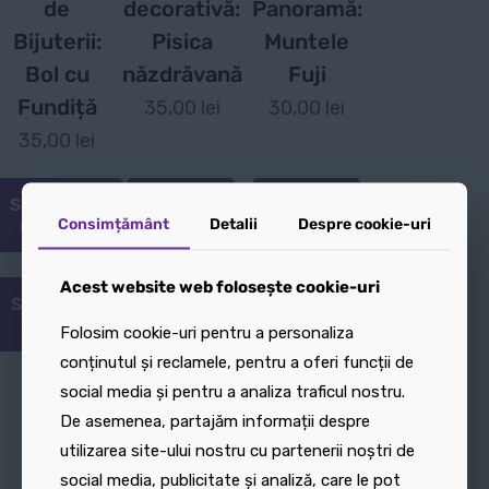
de
decorativă:
Panoramă:
Bijuterii:
Pisica
Muntele
Bol cu
năzdrăvană
Fuji
Fundiță
35,00
lei
30,00
lei
35,00
lei
Selectează
Adaugă
Adaugă
Consimțământ
Consimțământ
Detalii
Detalii
Despre cookie-uri
Despre cookie-uri
opțiunile
în coș
în coș
Acest website web folosește cookie-uri
Acest website web folosește cookie-uri
Selectează
Adaugă
Adaugă
opțiunile
în coș
în coș
Folosim cookie-uri pentru a personaliza
Folosim cookie-uri pentru a personaliza
conținutul și reclamele, pentru a oferi funcții de
conținutul și reclamele, pentru a oferi funcții de
Acest
social media și pentru a analiza traficul nostru.
social media și pentru a analiza traficul nostru.
produs
De asemenea, partajăm informații despre
De asemenea, partajăm informații despre
are
utilizarea site-ului nostru cu partenerii noștri de
utilizarea site-ului nostru cu partenerii noștri de
mai
social media, publicitate și analiză, care le pot
social media, publicitate și analiză, care le pot