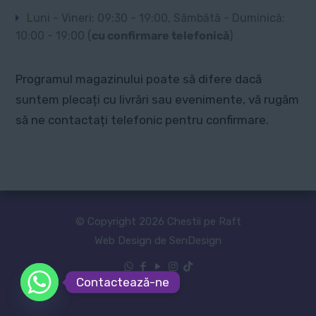
Luni - Vineri: 09:30 - 19:00, Sâmbătă - Duminică:
10:00 - 19:00 (
cu confirmare telefonică
)
Programul magazinului poate să difere dacă
suntem plecați cu livrări sau evenimente, vă rugăm
să ne contactați telefonic pentru confirmare.
© Copyright 2026 Chestii pe Raft
Web Design de SenDesign
Contactează-ne