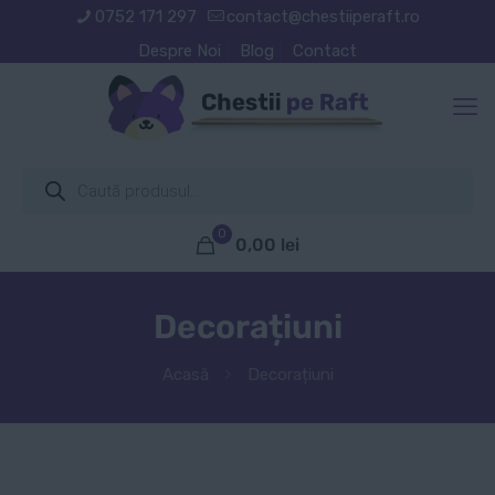
0752 171 297
contact@chestiiperaft.ro
Despre Noi
Blog
Contact
Products
search
0
0,00
lei
Decorațiuni
Acasă
Decorațiuni