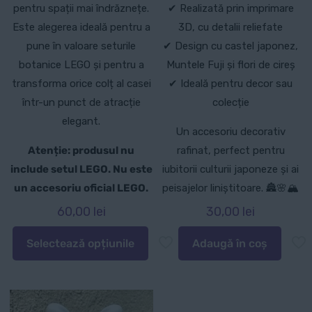
pentru spații mai îndrăznețe.
✔ Realizată prin imprimare
Este alegerea ideală pentru a
3D, cu detalii reliefate
pune în valoare seturile
✔ Design cu castel japonez,
botanice LEGO și pentru a
Muntele Fuji și flori de cireș
transforma orice colț al casei
✔ Ideală pentru decor sau
într-un punct de atracție
colecție
elegant.
Un accesoriu decorativ
Atenție: produsul nu
rafinat, perfect pentru
include setul LEGO. Nu este
iubitorii culturii japoneze și ai
un accesoriu oficial LEGO.
peisajelor liniștitoare. 🏯🌸🏔️
60,00
lei
30,00
lei
Selectează opțiunile
Adaugă în coș
Acest
produs
are
mai