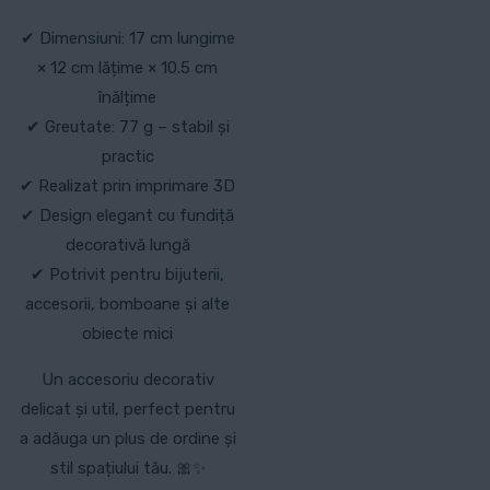
✔ Dimensiuni: 17 cm lungime
× 12 cm lățime × 10.5 cm
înălțime
✔ Greutate: 77 g – stabil și
practic
✔ Realizat prin imprimare 3D
✔ Design elegant cu fundiță
decorativă lungă
✔ Potrivit pentru bijuterii,
accesorii, bomboane și alte
obiecte mici
Un accesoriu decorativ
delicat și util, perfect pentru
a adăuga un plus de ordine și
stil spațiului tău. 🎀✨