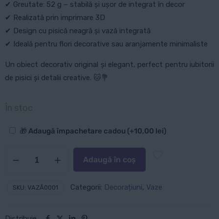
✔ Greutate: 52 g – stabilă și ușor de integrat în decor
✔ Realizată prin imprimare 3D
✔ Design cu pisică neagră și vază integrată
✔ Ideală pentru flori decorative sau aranjamente minimaliste
Un obiect decorativ original și elegant, perfect pentru iubitorii
de pisici și detalii creative. 🐱💐
În stoc
Opțiuni
🎁 Adaugă împachetare cadou
(+
10,00
lei
)
suplimentare
Cantitate
Adaugă în coș
Vază
decorativă:
Categorii:
Decorațiuni
,
Vaze
SKU:
VAZĂ0001
Pisica
năzdrăvană
Distribuie