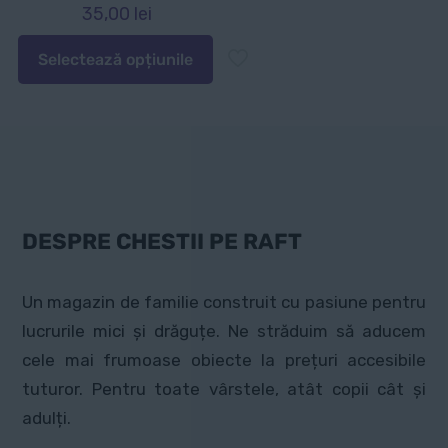
35,00
lei
Selectează opțiunile
Acest
produs
are
mai
multe
variații.
Opțiunile
DESPRE CHESTII PE RAFT
pot
fi
Un magazin de familie construit cu pasiune pentru
alese
lucrurile mici și drăguțe. Ne străduim să aducem
în
cele mai frumoase obiecte la prețuri accesibile
pagina
tuturor. Pentru toate vârstele, atât copii cât și
produsului.
adulți.