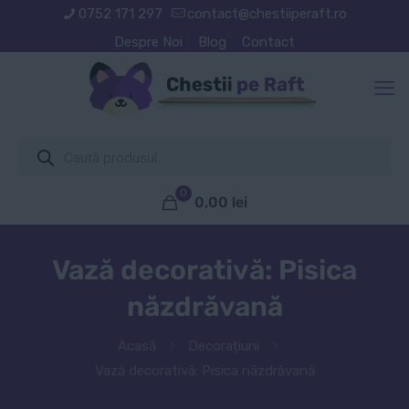
0752 171 297
contact@chestiiperaft.ro
Despre Noi
Blog
Contact
Products
search
0
0,00
lei
Vază decorativă: Pisica
năzdrăvană
Acasă
Decorațiuni
Vază decorativă: Pisica năzdrăvană