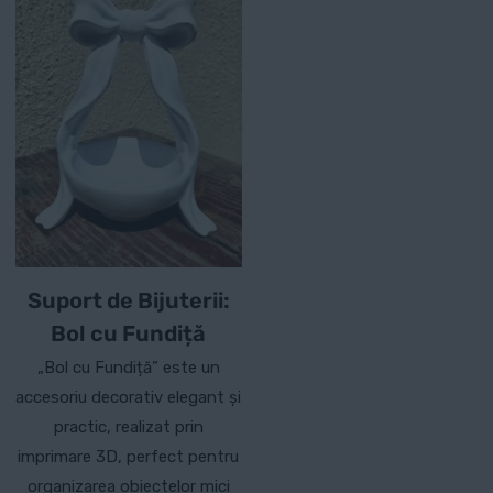
multe
variații.
Opțiunile
pot
fi
alese
în
pagina
produsului.
Suport de Bijuterii:
Bol cu Fundiță
„Bol cu Fundiță” este un
accesoriu decorativ elegant și
practic, realizat prin
imprimare 3D, perfect pentru
organizarea obiectelor mici