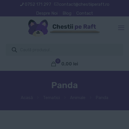
0752 171 297
contact@chestiiperaft.ro
Despre Noi
Blog
Contact
Products
search
0
0,00
lei
Panda
Acasă
Tematici
Animale
Panda