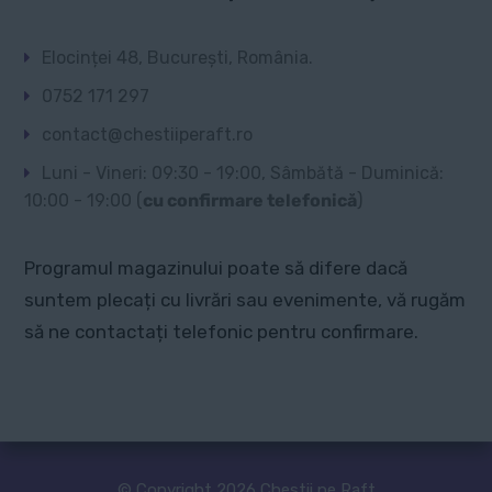
Elocinței 48, București, România.
0752 171 297
contact@chestiiperaft.ro
Luni - Vineri: 09:30 - 19:00, Sâmbătă - Duminică:
10:00 - 19:00 (
cu confirmare telefonică
)
Programul magazinului poate să difere dacă
suntem plecați cu livrări sau evenimente, vă rugăm
să ne contactați telefonic pentru confirmare.
© Copyright 2026 Chestii pe Raft