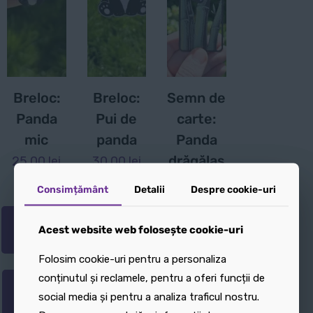
Breloc:
Breloc:
Semn de
Panda
Pui de
carte:
mic
panda
Panda
drăgălaș
25,00
lei
30,00
lei
25,00
lei
Consimțământ
Consimțământ
Detalii
Detalii
Despre cookie-uri
Despre cookie-uri
Adaugă
Adaugă
Adaugă
Acest website web folosește cookie-uri
Acest website web folosește cookie-uri
în coș
în coș
în coș
Folosim cookie-uri pentru a personaliza
Folosim cookie-uri pentru a personaliza
conținutul și reclamele, pentru a oferi funcții de
conținutul și reclamele, pentru a oferi funcții de
Adaugă
Adaugă
Adaugă
social media și pentru a analiza traficul nostru.
social media și pentru a analiza traficul nostru.
în coș
în coș
în coș