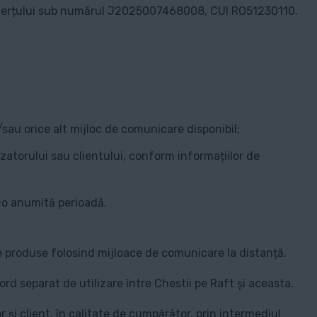
i Comerțului sub numărul J2025007468008, CUI RO51230110.
i/sau orice alt mijloc de comunicare disponibil;
zatorului sau clientului, conform informațiilor de
r-o anumită perioadă.
neze produse folosind mijloace de comunicare la distanță.
rd separat de utilizare între Chestii pe Raft și aceasta.
și client, în calitate de cumpărător, prin intermediul