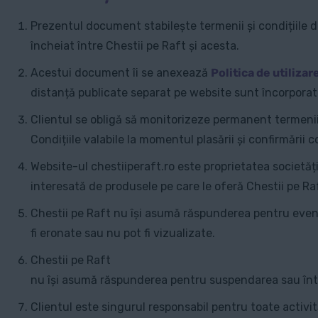
Prezentul document stabilește termenii și condițiile de
încheiat între Chestii pe Raft și acesta.
Acestui document îi se anexează
Politica de utiliza
distanță publicate separat pe website sunt încorpora
Clientul se obligă să monitorizeze permanent termenii ș
Condițiile valabile la momentul plasării și confirmării 
Website-ul chestiiperaft.ro este proprietatea societății
interesată de produsele pe care le oferă Chestii pe Ra
Chestii pe Raft nu își asumă răspunderea pentru event
fi eronate sau nu pot fi vizualizate.
Chestii pe Raft
nu își asumă răspunderea pentru suspendarea sau într
Clientul este singurul responsabil pentru toate activi