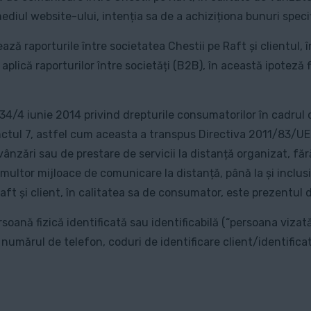
mediul website-ului, intenția sa de a achiziționa bunuri speci
ză raporturile între societatea Chestii pe Raft și clientul, 
ică raporturilor între societăți (B2B), în această ipoteză fii
 34/4 iunie 2014 privind drepturile consumatorilor în cadrul 
ctul 7, astfel cum aceasta a transpus Directiva 2011/83/UE 
ânzări sau de prestare de servicii la distanță organizat, fără
multor mijloace de comunicare la distanță, până la și inclus
 Raft și client, în calitatea sa de consumator, este prezentu
soană fizică identificată sau identificabilă (“persoana vizată
umărul de telefon, coduri de identificare client/identificato