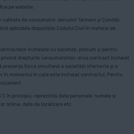
fice pe website.
în calitate de consumator, denumit Termeni și Condiții.
nd aplicabile dispozițiile Codului Civil în materie de
contractelor încheiate cu societăți, precum și pentru
privind drepturile consumatorilor: orice contract încheiat
 prezența fizică simultană a societății ofertante și a
iv în momentul în care este încheiat contractul. Pentru
l document.
”); în principiu, reprezintă date personale: numele și
r online, date de localizare etc.