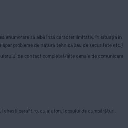
ea enumerare să aibă însă caracter limitativ, în situația în
are apar probleme de natură tehnică sau de securitate etc.).
ormularului de contact completat/alte canale de comunicare
l chestiiperaft.ro, cu ajutorul coșului de cumpărături.