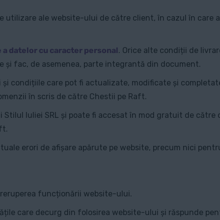
 utilizare ale website-ului de către client, în cazul în care 
re a datelor cu caracter personal
. Orice alte condiții de liv
te și fac, de asemenea, parte integrantă din document.
i condițiile care pot fi actualizate, modificate și completate
comenzii în scris de către Chestii pe Raft.
 Stilul Iuliei SRL și poate fi accesat în mod gratuit de către 
ft.
uale erori de afișare apărute pe website, precum nici pentr
eruperea funcționării website-ului.
tățile care decurg din folosirea website-ului și răspunde pe