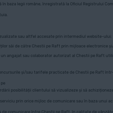
ată în baza legii române, înregistrată la Oficiul Registrulu
tuia.
vizualizate sau altfel accesate prin intermediul website-ului;
nților săi de către Chestii pe Raft prin mijloace electronice ș
un angajat sau colaborator autorizat al Chestii pe Raft utili
concursurile și/sau tarifele practicate de Chestii pe Raft înt
 pe
ordării posibilității clientului să vizualizeze și să achizițio
serviciu prin orice mijloc de comunicare sau în baza unui aco
e comunicare între Chestii pe Raft, în calitate de vânzător 