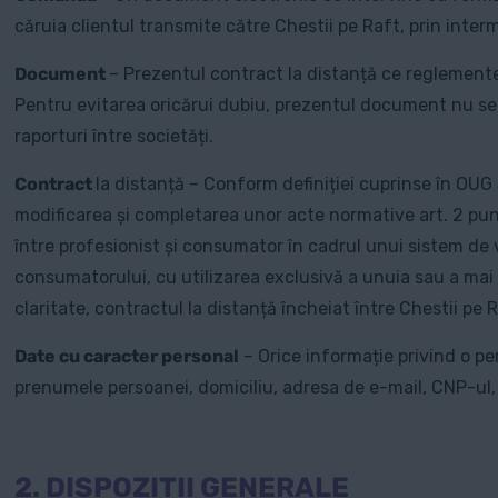
căruia clientul transmite către Chestii pe Raft, prin inter
Document
– Prezentul contract la distanță ce reglementea
Pentru evitarea oricărui dubiu, prezentul document nu se apl
raporturi între societăți.
Contract
la distanță – Conform definiției cuprinse în OUG
modificarea și completarea unor acte normative art. 2 pun
între profesionist și consumator în cadrul unui sistem de v
consumatorului, cu utilizarea exclusivă a unuia sau a mai 
claritate, contractul la distanță încheiat între Chestii pe
Date cu caracter personal
– Orice informație privind o per
prenumele persoanei, domiciliu, adresa de e-mail, CNP-ul, n
2. DISPOZIȚII GENERALE