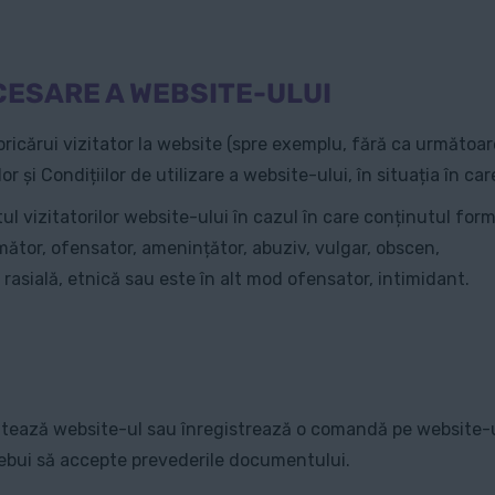
CESARE A WEBSITE-ULUI
 oricărui vizitator la website (spre exemplu, fără ca următoar
or și Condițiilor de utilizare a website-ului, în situația în c
tul vizitatorilor website-ului în cazul în care conținutul f
imător, ofensator, amenințător, abuziv, vulgar, obscen,
rasială, etnică sau este în alt mod ofensator, intimidant.
izitează website-ul sau înregistrează o comandă pe website-u
 trebui să accepte prevederile documentului.