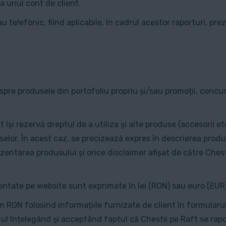
a unui cont de client.
u telefonic, fiind aplicabile, în cadrul acestor raporturi, p
spre produsele din portofoliu propriu și/sau promoții, concur
t își rezervă dreptul de a utiliza și alte produse (accesorii et
roduselor. În acest caz, se precizează expres în descrierea pr
prezentarea produsului și orice disclaimer afișat de către Che
zentate pe website sunt exprimate în lei (RON) sau euro (EUR)
în RON folosind informațiile furnizate de client în formular
tul înțelegând și acceptând faptul că Chestii pe Raft se rapo