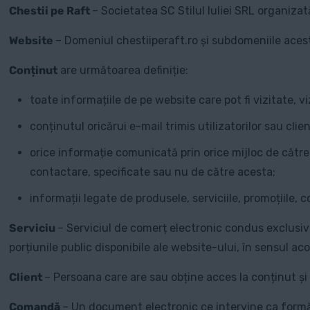
Chestii pe Raft
– Societatea SC Stilul Iuliei SRL organiz
Website
– Domeniul chestiiperaft.ro și subdomeniile aces
Conținut
are următoarea definiție:
toate informațiile de pe website care pot fi vizitate, 
conținutul oricărui e-mail trimis utilizatorilor sau clie
orice informație comunicată prin orice mijloc de către 
contactare, specificate sau nu de către acesta;
informații legate de produsele, serviciile, promoțiile, 
Serviciu
– Serviciul de comerț electronic condus exclusiv
porțiunile public disponibile ale website-ului, în sensul ac
Client
– Persoana care are sau obține acces la conținut și 
Comandă
– Un document electronic ce intervine ca formă d