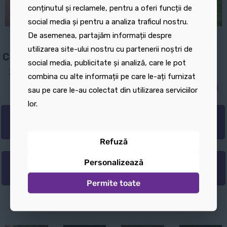
conținutul și reclamele, pentru a oferi funcții de
conținutul și reclamele, pentru a oferi funcții de
social media și pentru a analiza traficul nostru.
social media și pentru a analiza traficul nostru.
De asemenea, partajăm informații despre
De asemenea, partajăm informații despre
Breloc:
Breloc:
Breloc:
Breloc:
utilizarea site-ului nostru cu partenerii noștri de
utilizarea site-ului nostru cu partenerii noștri de
Chinchilla
Delfin
Sconcs
Pui de
social media, publicitate și analiză, care le pot
social media, publicitate și analiză, care le pot
jucăuș
panda
35,00
lei
35,00
lei
combina cu alte informații pe care le-ați furnizat
combina cu alte informații pe care le-ați furnizat
35,00
lei
30,00
lei
sau pe care le-au colectat din utilizarea serviciilor
sau pe care le-au colectat din utilizarea serviciilor
lor.
lor.
Adaugă
Adaugă
Adaugă
Adaugă
în coș
în coș
în coș
în coș
Refuză
Refuză
Personalizează
Personalizează
Adaugă
Adaugă
Adaugă
Adaugă
în coș
în coș
în coș
în coș
Permite toate
Permite toate