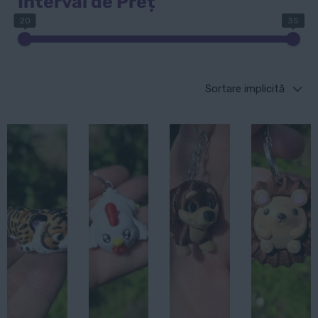
Interval de Preț
20
35