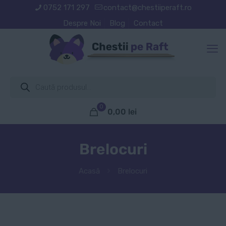
0752 171 297
contact@chestiiperaft.ro
Despre Noi
Blog
Contact
Products
search
0
0,00
lei
Brelocuri
Acasă
Brelocuri