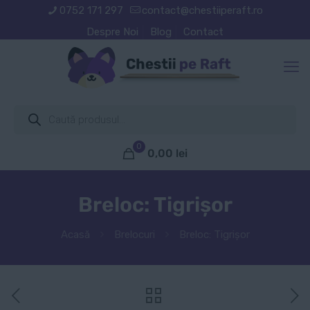
0752 171 297
contact@chestiiperaft.ro
Despre Noi
Blog
Contact
Products
search
0
0,00
lei
Breloc: Tigrișor
Acasă
Brelocuri
Breloc: Tigrișor