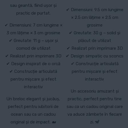
sau geantă, fiind ușor și
✔ Dimensiuni: 9.5 cm lungime
practic de purtat.
× 2.5 cm lățime × 2.5 cm
✔ Dimensiuni: 7 cm lungime ×
grosime
3 cm lățime × 3 cm grosime
✔ Greutate: 30 g – solid și
✔ Greutate: 11 g – ușor și
plăcut de utilizat
comod de utilizat
✔ Realizat prin imprimare 3D
✔ Realizat prin imprimare 3D
✔ Design simpatic cu sconcs
✔ Design inspirat de o orcă
✔ Construcție articulată
✔ Construcție articulată
pentru mișcare și efect
pentru mișcare și efect
interactiv
interactiv
Un accesoriu amuzant și
Un breloc elegant și jucăuș,
practic, perfect pentru tine
perfect pentru iubitorii de
sau ca un cadou original care
ocean sau ca un cadou
va aduce zâmbete în fiecare
original și de impact. 🐋
zi. 🦨