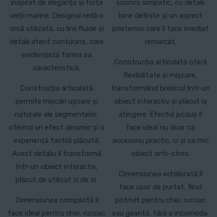
inspirat de eleganța și forța
sconcs simpatic, cu detalii
vieții marine. Designul redă o
bine definite și un aspect
orcă stilizată, cu linii fluide și
prietenos care îl face imediat
detalii atent conturate, care
remarcat.
evidențiază forma sa
Construcția articulată oferă
caracteristică.
flexibilitate și mișcare,
Construcția articulată
transformând brelocul într-un
permite mișcări ușoare și
obiect interactiv și plăcut la
naturale ale segmentelor,
atingere. Efectul jucăuș îl
oferind un efect dinamic și o
face ideal nu doar ca
experiență tactilă plăcută.
accesoriu practic, ci și ca mic
Acest detaliu îl transformă
obiect anti-stres.
într-un obiect interactiv,
Dimensiunea echilibrată îl
plăcut de utilizat zi de zi.
face ușor de purtat, fiind
Dimensiunea compactă îl
potrivit pentru chei, rucsac
face ideal pentru chei, rucsac
sau geantă, fără a incomoda.