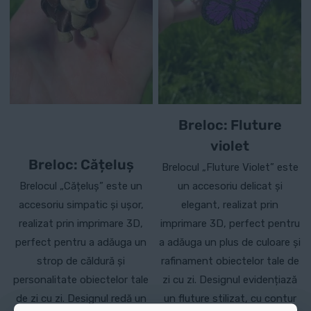
Breloc: Fluture
violet
Breloc: Cățeluș
Brelocul „Fluture Violet” este
Brelocul „Cățeluș” este un
un accesoriu delicat și
accesoriu simpatic și ușor,
elegant, realizat prin
realizat prin imprimare 3D,
imprimare 3D, perfect pentru
perfect pentru a adăuga un
a adăuga un plus de culoare și
strop de căldură și
rafinament obiectelor tale de
personalitate obiectelor tale
zi cu zi. Designul evidențiază
de zi cu zi. Designul redă un
un fluture stilizat, cu contur