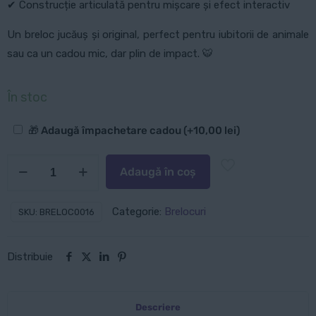
✔ Construcție articulată pentru mișcare și efect interactiv
Un breloc jucăuș și original, perfect pentru iubitorii de animale
sau ca un cadou mic, dar plin de impact. 🐯
În stoc
Opțiuni
🎁 Adaugă împachetare cadou
(+
10,00
lei
)
suplimentare
Cantitate
Adaugă în coș
Breloc:
Tigrișor
Categorie:
Brelocuri
SKU:
BRELOC0016
Distribuie
Descriere