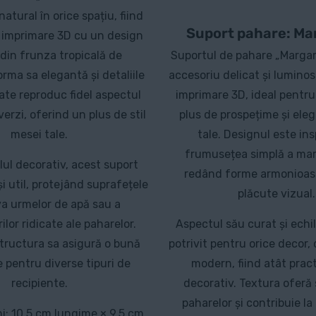
natural în orice spațiu, fiind
Suport pahare: Ma
n imprimare 3D cu un design
 din frunza tropicală de
Suportul de pahare „Margar
rma sa elegantă și detaliile
accesoriu delicat și luminos,
ate reproduc fidel aspectul
imprimare 3D, ideal pentr
erzi, oferind un plus de stil
plus de prospețime și ele
mesei tale.
tale. Designul este ins
frumusețea simplă a mar
lul decorativ, acest suport
redând forme armonioase 
și util, protejând suprafețele
plăcute vizual.
va urmelor de apă sau a
lor ridicate ale paharelor.
Aspectul său curat și echil
structura sa asigură o bună
potrivit pentru orice decor, d
e pentru diverse tipuri de
modern, fiind atât pract
recipiente.
decorativ. Textura oferă 
paharelor și contribuie la
i: 10.5 cm lungime × 9.5 cm