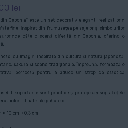
Interval
,00
lei
de
din Japonia” este un set decorativ elegant, realizat prin
prețuri:
fate fine, inspirat din frumusețea peisajelor și simbolurilor
25,00 lei
surprinde câte o scenă diferită din Japonia, oferind o
până
să.
la
ncte, cu imagini inspirate din cultura și natura japoneză,
140,00 lei
tane, sakura și scene tradiționale. Împreună, formează o
rativă, perfectă pentru a aduce un strop de estetică
sebit, suporturile sunt practice și protejează suprafețele
raturilor ridicate ale paharelor.
m × 10 cm × 0.3 cm