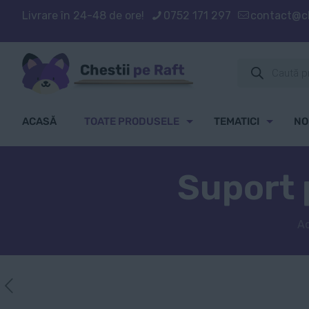
Livrare în 24-48 de ore!
0752 171 297
contact@ch
Products
search
ACASĂ
TOATE PRODUSELE
TEMATICI
NO
Suport 
A