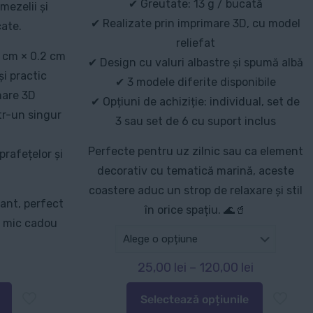
✔ Greutate: 13 g / bucată
mezelii și
✔ Realizate prin imprimare 3D, cu model
cate.
reliefat
5 cm × 0.2 cm
✔ Design cu valuri albastre și spumă albă
și practic
✔ 3 modele diferite disponibile
mare 3D
✔ Opțiuni de achiziție: individual, set de
tr-un singur
3 sau set de 6 cu suport inclus
Perfecte pentru uz zilnic sau ca element
prafețelor și
decorativ cu tematică marină, aceste
coastere aduc un strop de relaxare și stil
gant, perfect
în orice spațiu. 🌊🥤
n mic cadou
Interval
25,00
lei
–
120,00
lei
de
Selectează opțiunile
prețuri:
Acest