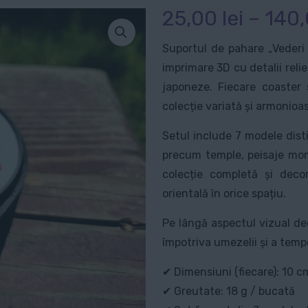
25,00
lei
–
140
Suportul de pahare „Vederi 
imprimare 3D cu detalii relie
japoneze. Fiecare coaster 
colecție variată și armonioa
Setul include 7 modele disti
precum temple, peisaje mon
colecție completă și deco
orientală în orice spațiu.
Pe lângă aspectul vizual deo
împotriva umezelii și a tempe
✔ Dimensiuni (fiecare): 10 c
✔ Greutate: 18 g / bucată