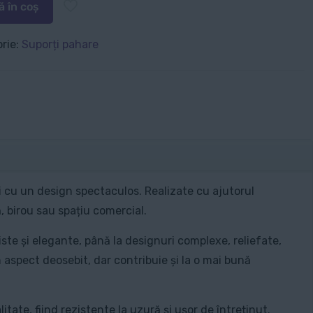
 în coș
rie:
Suporți pahare
și cu un design spectaculos. Realizate cu ajutorul
, birou sau spațiu comercial.
ste și elegante, până la designuri complexe, reliefate,
aspect deosebit, dar contribuie și la o mai bună
tate, fiind rezistente la uzură și ușor de întreținut.