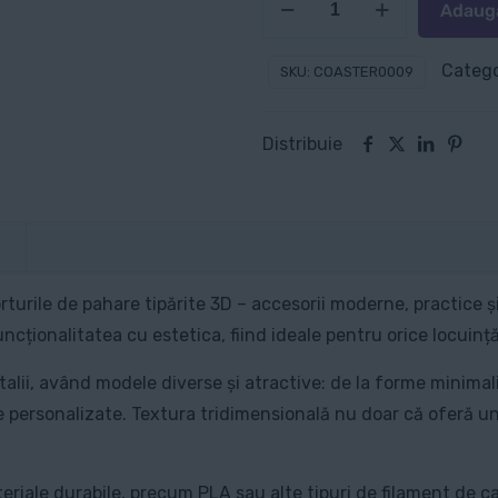
Adaugă
Suport
pahare:
Catego
SKU:
COASTER0009
Vederi
din
Distribuie
Japonia
rturile de pahare tipărite 3D – accesorii moderne, practice 
cționalitatea cu estetica, fiind ideale pentru orice locuință
alii, având modele diverse și atractive: de la forme minimali
 personalizate. Textura tridimensională nu doar că oferă un 
riale durabile, precum PLA sau alte tipuri de filament de cali