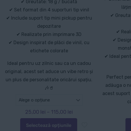
✔ Greutate: 18 g / bucată
lăți
✔ Set format din 4 suporturi tip vinil
✔ Greutat
✔ Include suport tip mini pickup pentru
depozitare
✔ Real
✔ Realizate prin imprimare 3D
✔ Design
✔ Design inspirat de plăci de vinil, cu
monst
etichete colorate
✔ Ideal pent
Ideal pentru uz zilnic sau ca un cadou
original, acest set aduce un vibe retro și
Perfect pen
un plus de personalitate oricărui spațiu.
adăuga o no
🎶🥤
acest suport 
c
Interval
25,00
lei
–
115,00
lei
de
Selectează opțiunile
prețuri:
Acest