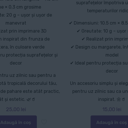
suprafețelor împotriva u
me × 0.3 cm grosime
temperaturilor ridi
e: 20 g – ușor și ușor de
manevrat
✔ Dimensiuni: 10.5 cm × 8.
izat prin imprimare 3D
✔ Greutate: 10 g – ușor 
 inspirat din frunza de
✔ Realizat prin impri
era, în culoare verde
✔ Design cu margarete, în
ru protecția suprafețelor și
model
decor
✔ Ideal pentru protecția su
decor
tru uz zilnic sau pentru a
tă tropicală decorului tău,
Un accesoriu simplu și ele
de pahare este atât practic,
pentru uz zilnic sau ca u
ât și estetic. 🌿🥤
inspirat. 🌼🥤
25,00
lei
15,00
lei
Adaugă în coș
Adaugă în coș