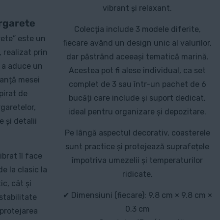
vibrant și relaxant.
rgarete
Colecția include 3 modele diferite,
ete” este un
fiecare având un design unic al valurilor,
 realizat prin
dar păstrând aceeași tematică marină.
u a aduce un
Acestea pot fi alese individual, ca set
ganță mesei
complet de 3 sau într-un pachet de 6
pirat de
bucăți care include și suport dedicat,
garetelor,
ideal pentru organizare și depozitare.
și detalii
Pe lângă aspectul decorativ, coasterele
sunt practice și protejează suprafețele
ibrat îl face
împotriva umezelii și temperaturilor
e la clasic la
ridicate.
ic, cât și
✔ Dimensiuni (fiecare): 9.8 cm × 9.8 cm ×
stabilitate
0.3 cm
 protejarea