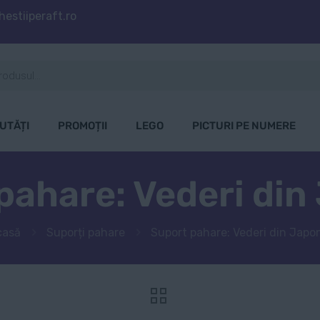
estiiperaft.ro
UTĂȚI
PROMOȚII
LEGO
PICTURI PE NUMERE
pahare: Vederi din
casă
Suporți pahare
Suport pahare: Vederi din Japo