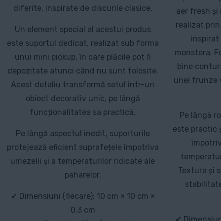
diferite, inspirate de discurile clasice.
aer fresh și 
realizat pri
Un element special al acestui produs
inspirat
este suportul dedicat, realizat sub forma
monstera. Fo
unui mini pickup, în care plăcile pot fi
bine contur
depozitate atunci când nu sunt folosite.
unei frunze v
Acest detaliu transformă setul într-un
obiect decorativ unic, pe lângă
funcționalitatea sa practică.
Pe lângă ro
este practic 
Pe lângă aspectul inedit, suporturile
împotri
protejează eficient suprafețele împotriva
temperaturi
umezelii și a temperaturilor ridicate ale
Textura și 
paharelor.
stabilitat
✔ Dimensiuni (fiecare): 10 cm × 10 cm ×
0.3 cm
✔ Dimensiun