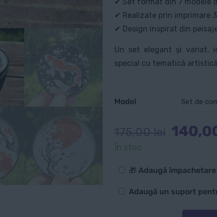
✔ Set format din 7 modele d
✔ Realizate prin imprimare 3
✔ Design inspirat din peisaj
Un set elegant și variat, 
special cu tematică artistică
Model
Prețul
140,0
175,00
lei
inițial
În stoc
a
Opțiuni
fost:
🎁 Adaugă împachetar
suplimentare
175,00 
Cu
Adaugă un suport pentr
suport
Cantitate