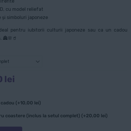
iferite
D, cu model reliefat
e și simboluri japoneze
ideal pentru iubitorii culturii japoneze sau ca un cadou
. 🏯🌸🥤
Prețul
0
lei
curent
este:
140,00 lei.
e cadou
(+
10,00
lei
)
lei.
u coastere (inclus la setul complet)
(+
20,00
lei
)