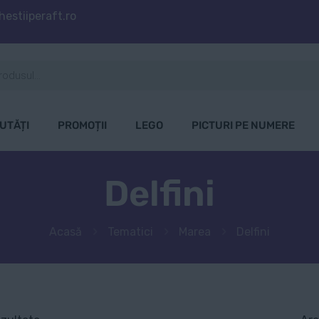
estiiperaft.ro
UTĂȚI
PROMOȚII
LEGO
PICTURI PE NUMERE
Delfini
Acasă
Tematici
Marea
Delfini