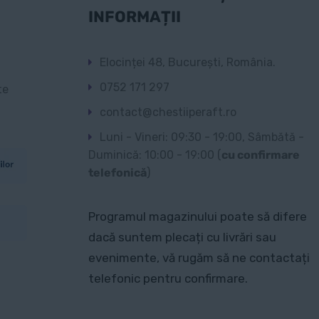
INFORMAȚII
Elocinței 48, București, România.
0752 171 297
te
contact@chestiiperaft.ro
Luni - Vineri: 09:30 - 19:00, Sâmbătă -
Duminică: 10:00 - 19:00 (
cu confirmare
telefonică
)
Programul magazinului poate să difere
dacă suntem plecați cu livrări sau
evenimente, vă rugăm să ne contactați
telefonic pentru confirmare.