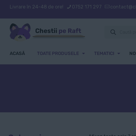
Livrare în 24-48 de ore!
0752 171 297
contact@ch
Products
search
ACASĂ
TOATE PRODUSELE
TEMATICI
NO