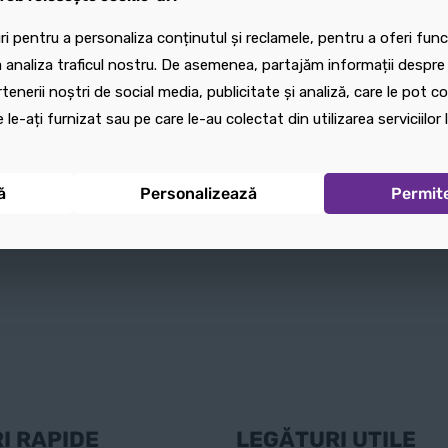
Sele
i pentru a personaliza conținutul și reclamele, pentru a oferi funcț
i pentru a personaliza conținutul și reclamele, pentru a oferi funcț
 analiza traficul nostru. De asemenea, partajăm informații despre u
 analiza traficul nostru. De asemenea, partajăm informații despre u
ș
Adaugă în coș
rtenerii noștri de social media, publicitate și analiză, care le pot 
rtenerii noștri de social media, publicitate și analiză, care le pot 
Sele
 le-ați furnizat sau pe care le-au colectat din utilizarea serviciilor l
 le-ați furnizat sau pe care le-au colectat din utilizarea serviciilor l
Adaugă în coș
ă
ă
Personalizează
Personalizează
Permit
Permit
I RAPIDE
LEGĂTURI UTILE