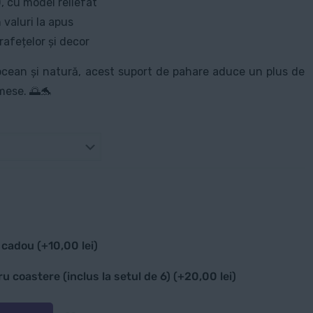
, cu model reliefat
 valuri la apus
rafețelor și decor
 ocean și natură, acest suport de pahare aduce un plus de
 mese. 🌅🐬
e cadou
(+
10,00
lei
)
 coastere (inclus la setul de 6)
(+
20,00
lei
)