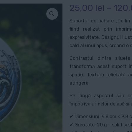
25,00
lei
–
120
Suportul de pahare „Delfin
fiind realizat prin impr
expresivitate. Designul ilust
cald al unui apus, creând o 
Contrastul dintre silueta
transformă acest suport în
spațiu. Textura reliefată 
atingere.
Pe lângă aspectul său est
împotriva urmelor de apă și a
✔ Dimensiuni: 9.8 cm × 9.8 
✔ Greutate: 20 g – solid și st