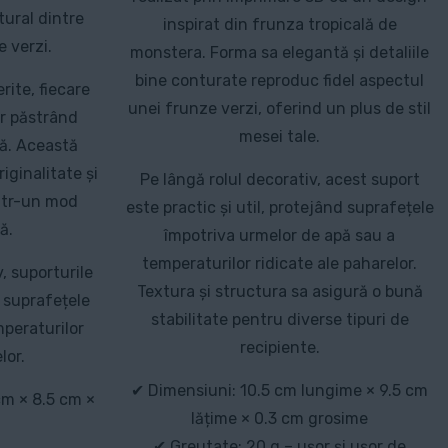
tural dintre
inspirat din frunza tropicală de
e verzi.
monstera. Forma sa elegantă și detaliile
bine conturate reproduc fidel aspectul
rite, fiecare
unei frunze verzi, oferind un plus de stil
r păstrând
mesei tale.
lă. Această
iginalitate și
Pe lângă rolul decorativ, acest suport
ntr-un mod
este practic și util, protejând suprafețele
ă.
împotriva urmelor de apă sau a
temperaturilor ridicate ale paharelor.
, suporturile
Textura și structura sa asigură o bună
ă suprafețele
stabilitate pentru diverse tipuri de
mperaturilor
recipiente.
lor.
✔ Dimensiuni: 10.5 cm lungime × 9.5 cm
cm × 8.5 cm ×
lățime × 0.3 cm grosime
✔ Greutate: 20 g – ușor și ușor de