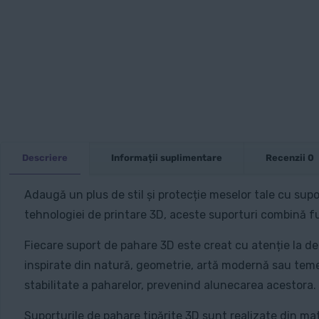
Descriere
Informații suplimentare
Recenzii
0
Adaugă un plus de stil și protecție meselor tale cu supo
tehnologiei de printare 3D, aceste suporturi combină fun
Fiecare suport de pahare 3D este creat cu atenție la det
inspirate din natură, geometrie, artă modernă sau teme
stabilitate a paharelor, prevenind alunecarea acestora.
Suporturile de pahare tipărite 3D sunt realizate din mate