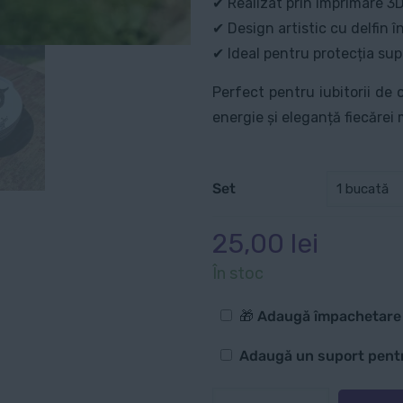
✔ Realizat prin imprimare 3D
✔ Design artistic cu delfin în
✔ Ideal pentru protecția sup
Perfect pentru iubitorii de
energie și eleganță fiecărei
Set
25,00
lei
În stoc
Opțiuni
🎁 Adaugă împachetar
suplimentare
Cu
Adaugă un suport pentru
suport
Cantitate