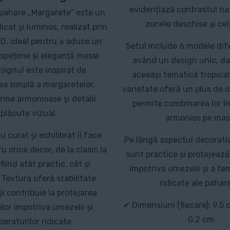
evidențiază contrastul na
 pahare „Margarete” este un
zonele deschise și cel
icat și luminos, realizat prin
D, ideal pentru a aduce un
Setul include 6 modele dife
ospețime și eleganță mesei
având un design unic, da
esignul este inspirat de
aceeași tematică tropica
a simplă a margaretelor,
varietate oferă un plus de or
rme armonioase și detalii
permite combinarea lor î
plăcute vizual.
armonios pe mas
 curat și echilibrat îl face
Pe lângă aspectul decorativ
ru orice decor, de la clasic la
sunt practice și protejeaz
iind atât practic, cât și
împotriva umezelii și a te
 Textura oferă stabilitate
ridicate ale pahare
și contribuie la protejarea
✔ Dimensiuni (fiecare): 9.5 
lor împotriva umezelii și
0.2 cm
eraturilor ridicate.