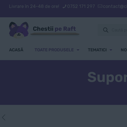
Livrare în 24-48 de ore!
0752 171 297
contact@ch
Products
search
ACASĂ
TOATE PRODUSELE
TEMATICI
NO
Supor