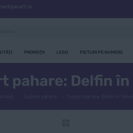
estiiperaft.ro
UTĂȚI
PROMOȚII
LEGO
PICTURI PE NUMERE
t pahare: Delfin în 
Acasă
Suporți pahare
Suport pahare: Delfin în Valur