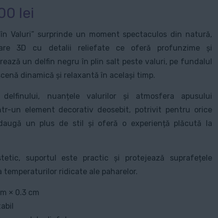
Interval
,00
lei
de
 în Valuri” surprinde un moment spectaculos din natură,
prețuri:
imare 3D cu detalii reliefate ce oferă profunzime și
25,00 lei
rează un delfin negru în plin salt peste valuri, pe fundalul
până
scenă dinamică și relaxantă în același timp.
la
 delfinului, nuanțele valurilor și atmosfera apusului
120,00 lei
tr-un element decorativ deosebit, potrivit pentru orice
adaugă un plus de stil și oferă o experiență plăcută la
etic, suportul este practic și protejează suprafețele
 temperaturilor ridicate ale paharelor.
cm × 0.3 cm
abil