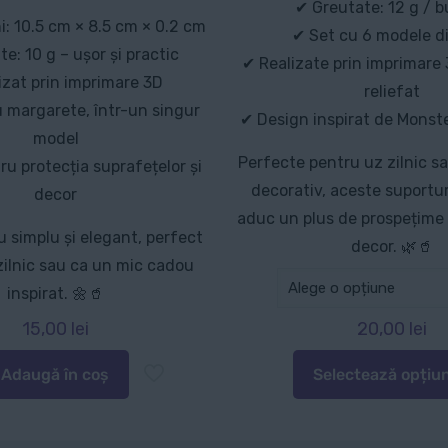
✔ Greutate: 12 g / 
: 10.5 cm × 8.5 cm × 0.2 cm
✔ Set cu 6 modele di
e: 10 g – ușor și practic
✔ Realizate prin imprimare
izat prin imprimare 3D
reliefat
 margarete, într-un singur
✔ Design inspirat de Monst
model
Perfecte pentru uz zilnic s
ru protecția suprafețelor și
decorativ, aceste suportu
decor
aduc un plus de prospețime și
 simplu și elegant, perfect
decor. 🌿🥤
zilnic sau ca un mic cadou
inspirat. 🌼🥤
15,00
lei
20,00
lei
Adaugă în coș
Selectează opțiun
Acest
produs
are