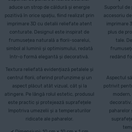
aduce un strop de căldură și energie
Suportul de
pozitivă în orice spațiu, fiind realizat prin
accesoriu del
imprimare 3D cu detalii reliefate atent
imprimare 3
conturate. Designul este inspirat de
plus de pr
frumusețea naturală a florii-soarelui,
tale. D
simbol al luminii și optimismului, redată
frumusețe
într-o formă elegantă și decorativă.
redând fo
Textura reliefată evidențiază petalele și
centrul florii, oferind profunzime și un
Aspectul său
aspect plăcut atât vizual, cât și la
potrivit pent
atingere. Pe lângă rolul estetic, produsul
modern, f
este practic și protejează suprafețele
decorativ.
împotriva umezelii și a temperaturilor
paharelor 
ridicate ale paharelor.
suprafețe
temp
✔ Dimensiuni: 10 cm × 10 cm × 1 cm