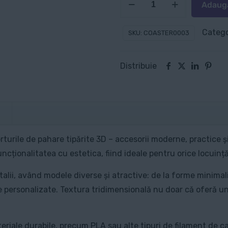
Adaugă
Suport
pahare:
Catego
SKU:
COASTER0003
Delfin
în
Distribuie
Valuri
rturile de pahare tipărite 3D – accesorii moderne, practice 
cționalitatea cu estetica, fiind ideale pentru orice locuință
alii, având modele diverse și atractive: de la forme minimali
 personalizate. Textura tridimensională nu doar că oferă un 
riale durabile, precum PLA sau alte tipuri de filament de cali