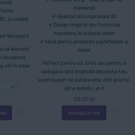
bucată
manevrat
ferite
✔ Realizat prin imprimare 3D
 3D, cu model
✔ Design inspirat din frunza de
monstera, în culoare verde
era Variegata
✔ Ideal pentru protecția suprafețelor și
au ca element
decor
ri de pahare
Perfect pentru uz zilnic sau pentru a
 stil în orice
adăuga o notă tropicală decorului tău,
acest suport de pahare este atât practic,
cât și estetic. 🌿🥤
25,00
lei
ile
Adaugă în coș