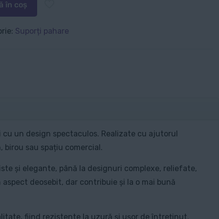
 în coș
rie:
Suporți pahare
și cu un design spectaculos. Realizate cu ajutorul
, birou sau spațiu comercial.
ste și elegante, până la designuri complexe, reliefate,
aspect deosebit, dar contribuie și la o mai bună
tate, fiind rezistente la uzură și ușor de întreținut.