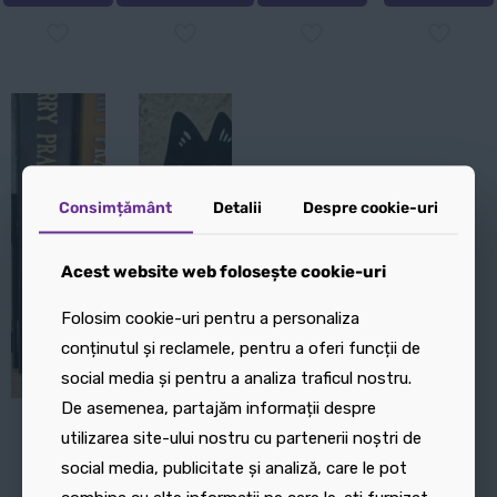
Acest
produs
are
mai
multe
variații.
Consimțământ
Consimțământ
Detalii
Detalii
Despre cookie-uri
Despre cookie-uri
Opțiunile
pot
fi
Acest website web folosește cookie-uri
Acest website web folosește cookie-uri
alese
Folosim cookie-uri pentru a personaliza
Folosim cookie-uri pentru a personaliza
în
conținutul și reclamele, pentru a oferi funcții de
conținutul și reclamele, pentru a oferi funcții de
pagina
social media și pentru a analiza traficul nostru.
social media și pentru a analiza traficul nostru.
produsului.
De asemenea, partajăm informații despre
De asemenea, partajăm informații despre
Suport
Vază
utilizarea site-ului nostru cu partenerii noștri de
utilizarea site-ului nostru cu partenerii noștri de
de
decorativă:
social media, publicitate și analiză, care le pot
social media, publicitate și analiză, care le pot