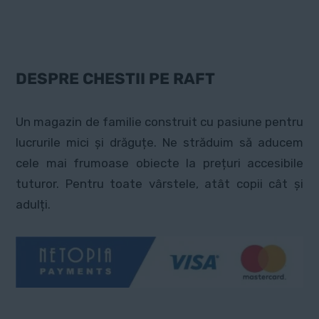
Opțiunile
pot
fi
alese
DESPRE CHESTII PE RAFT
în
pagina
Un magazin de familie construit cu pasiune pentru
produsului.
lucrurile mici și drăguțe. Ne străduim să aducem
cele mai frumoase obiecte la prețuri accesibile
tuturor. Pentru toate vârstele, atât copii cât și
adulți.