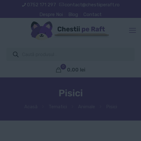
0752 171 297
contact@chestiiperaft.ro
Despre Noi
Blog
Contact
Products
search
0
0,00
lei
Pisici
Acasă
Tematici
Animale
Pisici