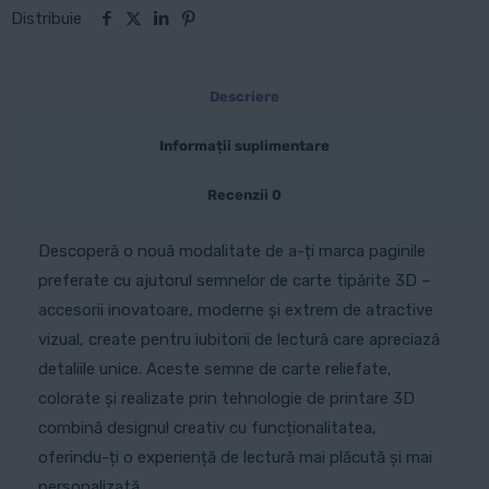
Distribuie
la
apus
Descriere
Informații suplimentare
Recenzii
0
Descoperă o nouă modalitate de a-ți marca paginile
preferate cu ajutorul semnelor de carte tipărite 3D –
accesorii inovatoare, moderne și extrem de atractive
vizual, create pentru iubitorii de lectură care apreciază
detaliile unice. Aceste semne de carte reliefate,
colorate și realizate prin tehnologie de printare 3D
combină designul creativ cu funcționalitatea,
oferindu-ți o experiență de lectură mai plăcută și mai
personalizată.