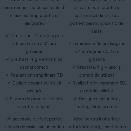
pentru orice tip de carte, fiind
de carte este practic și
în același timp practic și
confortabil de utilizat,
decorativ.
potrivit pentru orice tip de
carte.
✔ Dimensiuni: 14 cm lungime
× 5 cm lățime × 0.1 cm
✔ Dimensiuni: 16 cm lungime
grosime
× 4 cm lățime × 0.2 cm
✔ Greutate: 4 g – extrem de
grosime
ușor și comod
✔ Greutate: 9 g – ușor și
✔ Realizat prin imprimare 3D
comod de utilizat
✔ Design elegant cu pisică
✔ Realizat prin imprimare 3D,
neagră
cu model reliefat
✔ Sistem de prindere tip clip,
✔ Design cu cer înorat,
direct pe pagină
munți, câmp și drum
Un accesoriu perfect pentru
Ideal pentru iubitorii de
iubitorii de pisici sau un cadou
natură și lectură, acest semn