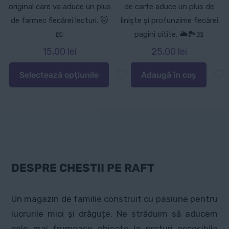
original care va aduce un plus
de carte aduce un plus de
de farmec fiecărei lecturi. 🐱
liniște și profunzime fiecărei
📖
pagini citite. 🌥️🏞️📖
15,00
lei
25,00
lei
Selectează opțiunile
Adaugă în coș
Acest
produs
are
mai
multe
variații.
Opțiunile
DESPRE CHESTII PE RAFT
pot
fi
Un magazin de familie construit cu pasiune pentru
alese
lucrurile mici și drăguțe. Ne străduim să aducem
în
cele mai frumoase obiecte la prețuri accesibile