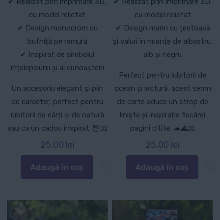
✔ Realizat prin imprimare 3D,
✔ Realizat prin imprimare 3D,
cu model reliefat
cu model reliefat
✔ Design monocrom cu
✔ Design marin cu țestoasă
bufniță pe ramură
și valuri în nuanțe de albastru,
✔ Inspirat de simbolul
alb și negru
înțelepciunii și al cunoașterii
Perfect pentru iubitorii de
Un accesoriu elegant și plin
ocean și lectură, acest semn
de caracter, perfect pentru
de carte aduce un strop de
iubitorii de cărți și de natură
liniște și inspirație fiecărei
sau ca un cadou inspirat. 🦉📖
pagini citite. 🐢🌊📖
25,00
lei
25,00
lei
Adaugă în coș
Adaugă în coș