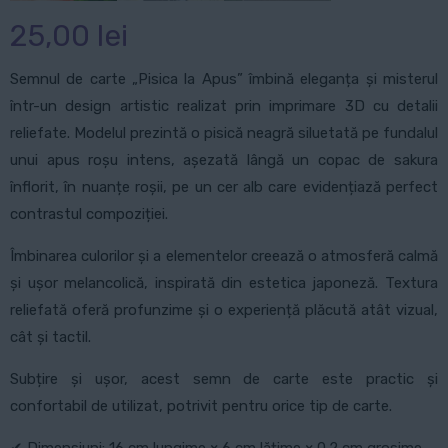
25,00
lei
Semnul de carte „Pisica la Apus” îmbină eleganța și misterul
într-un design artistic realizat prin imprimare 3D cu detalii
reliefate. Modelul prezintă o pisică neagră siluetată pe fundalul
unui apus roșu intens, așezată lângă un copac de sakura
înflorit, în nuanțe roșii, pe un cer alb care evidențiază perfect
contrastul compoziției.
Îmbinarea culorilor și a elementelor creează o atmosferă calmă
și ușor melancolică, inspirată din estetica japoneză. Textura
reliefată oferă profunzime și o experiență plăcută atât vizual,
cât și tactil.
Subțire și ușor, acest semn de carte este practic și
confortabil de utilizat, potrivit pentru orice tip de carte.