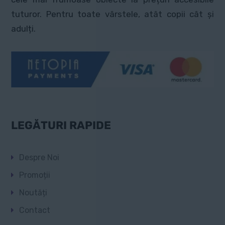
pagina
tuturor. Pentru toate vârstele, atât copii cât și
produsului.
adulți.
LEGĂTURI RAPIDE
Despre Noi
Promoții
Noutăți
Contact