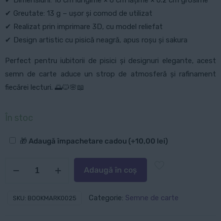
✔ Dimensiuni: 16 cm lungime × 6 cm lățime × 0.2 cm grosime
✔ Greutate: 13 g – ușor și comod de utilizat
✔ Realizat prin imprimare 3D, cu model reliefat
✔ Design artistic cu pisică neagră, apus roșu și sakura
Perfect pentru iubitorii de pisici și designuri elegante, acest
semn de carte aduce un strop de atmosferă și rafinament
fiecărei lecturi. 🌅🐱🌸📖
În stoc
Opțiuni
🎁 Adaugă împachetare cadou
(+
10,00
lei
)
suplimentare
Cantitate
Adaugă în coș
Semn
de
Categorie:
Semne de carte
SKU:
BOOKMARK0025
carte:
Pisica