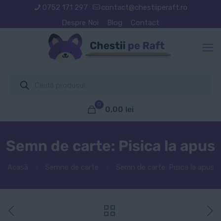
0752 171 297
contact@chestiiperaft.ro
Despre Noi
Blog
Contact
Products
search
0
0,00
lei
Semn de carte: Pisica la apus
Acasă
Semne de carte
Semn de carte: Pisica la apus