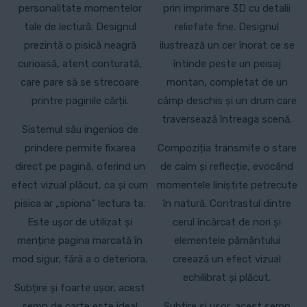
personalitate momentelor
prin imprimare 3D cu detalii
tale de lectură. Designul
reliefate fine. Designul
prezintă o pisică neagră
ilustrează un cer înorat ce se
curioasă, atent conturată,
întinde peste un peisaj
care pare să se strecoare
montan, completat de un
printre paginile cărții.
câmp deschis și un drum care
traversează întreaga scenă.
Sistemul său ingenios de
prindere permite fixarea
Compoziția transmite o stare
direct pe pagină, oferind un
de calm și reflecție, evocând
efect vizual plăcut, ca și cum
momentele liniștite petrecute
pisica ar „spiona” lectura ta.
în natură. Contrastul dintre
Este ușor de utilizat și
cerul încărcat de nori și
menține pagina marcată în
elementele pământului
mod sigur, fără a o deteriora.
creează un efect vizual
echilibrat și plăcut.
Subțire și foarte ușor, acest
semn de carte este ideal
Subțire și ușor, acest semn