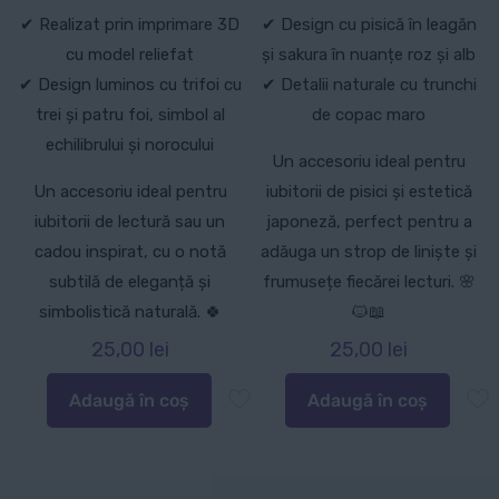
✔ Realizat prin imprimare 3D
✔ Design cu pisică în leagăn
cu model reliefat
și sakura în nuanțe roz și alb
✔ Design luminos cu trifoi cu
✔ Detalii naturale cu trunchi
trei și patru foi, simbol al
de copac maro
echilibrului și norocului
Un accesoriu ideal pentru
Un accesoriu ideal pentru
iubitorii de pisici și estetică
iubitorii de lectură sau un
japoneză, perfect pentru a
cadou inspirat, cu o notă
adăuga un strop de liniște și
subtilă de eleganță și
frumusețe fiecărei lecturi. 🌸
simbolistică naturală. 🍀
🐱📖
25,00
lei
25,00
lei
Adaugă în coș
Adaugă în coș