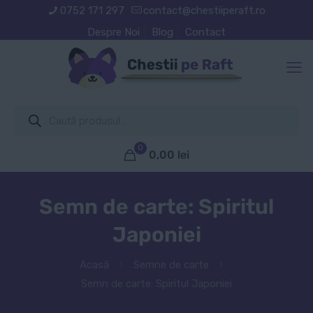
0752 171 297
contact@chestiiperaft.ro
Despre Noi
Blog
Contact
Products
search
0
0,00
lei
Semn de carte: Spiritul
Japoniei
Acasă
Semne de carte
Semn de carte: Spiritul Japoniei