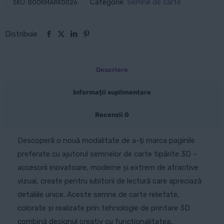
Categorie:
Semne de carte
SKU:
BOOKMARK0026
carte:
Spiritul
Distribuie
Japoniei
Descriere
Informații suplimentare
Recenzii
0
Descoperă o nouă modalitate de a-ți marca paginile
preferate cu ajutorul semnelor de carte tipărite 3D –
accesorii inovatoare, moderne și extrem de atractive
vizual, create pentru iubitorii de lectură care apreciază
detaliile unice. Aceste semne de carte reliefate,
colorate și realizate prin tehnologie de printare 3D
combină designul creativ cu funcționalitatea,