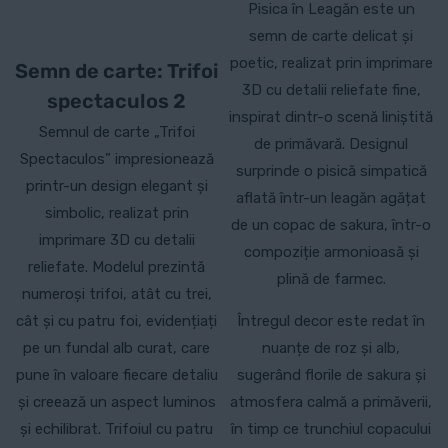
Pisica în Leagăn este un
semn de carte delicat și
poetic, realizat prin imprimare
Semn de carte: Trifoi
3D cu detalii reliefate fine,
spectaculos 2
inspirat dintr-o scenă liniștită
Semnul de carte „Trifoi
de primăvară. Designul
Spectaculos” impresionează
surprinde o pisică simpatică
printr-un design elegant și
aflată într-un leagăn agățat
simbolic, realizat prin
de un copac de sakura, într-o
imprimare 3D cu detalii
compoziție armonioasă și
reliefate. Modelul prezintă
plină de farmec.
numeroși trifoi, atât cu trei,
cât și cu patru foi, evidențiați
Întregul decor este redat în
pe un fundal alb curat, care
nuanțe de roz și alb,
pune în valoare fiecare detaliu
sugerând florile de sakura și
și creează un aspect luminos
atmosfera calmă a primăverii,
și echilibrat. Trifoiul cu patru
în timp ce trunchiul copacului