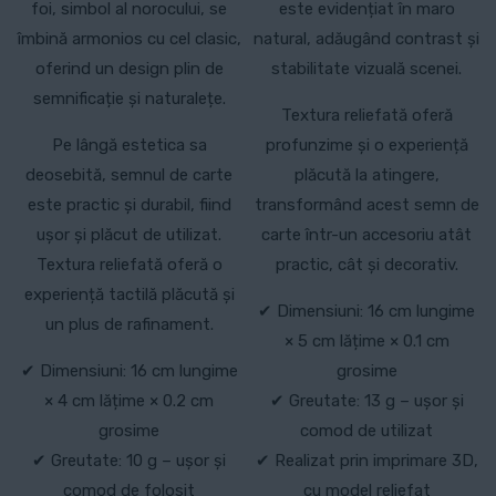
foi, simbol al norocului, se
este evidențiat în maro
îmbină armonios cu cel clasic,
natural, adăugând contrast și
oferind un design plin de
stabilitate vizuală scenei.
semnificație și naturalețe.
Textura reliefată oferă
Pe lângă estetica sa
profunzime și o experiență
deosebită, semnul de carte
plăcută la atingere,
este practic și durabil, fiind
transformând acest semn de
ușor și plăcut de utilizat.
carte într-un accesoriu atât
Textura reliefată oferă o
practic, cât și decorativ.
experiență tactilă plăcută și
✔ Dimensiuni: 16 cm lungime
un plus de rafinament.
× 5 cm lățime × 0.1 cm
✔ Dimensiuni: 16 cm lungime
grosime
× 4 cm lățime × 0.2 cm
✔ Greutate: 13 g – ușor și
grosime
comod de utilizat
✔ Greutate: 10 g – ușor și
✔ Realizat prin imprimare 3D,
comod de folosit
cu model reliefat