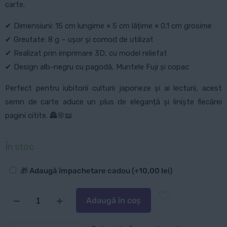
carte.
✔ Dimensiuni: 15 cm lungime × 5 cm lățime × 0.1 cm grosime
✔ Greutate: 8 g – ușor și comod de utilizat
✔ Realizat prin imprimare 3D, cu model reliefat
✔ Design alb-negru cu pagodă, Muntele Fuji și copac
Perfect pentru iubitorii culturii japoneze și ai lecturii, acest
semn de carte aduce un plus de eleganță și liniște fiecărei
pagini citite. 🏯🌸📖
În stoc
Opțiuni
🎁 Adaugă împachetare cadou
(+
10,00
lei
)
suplimentare
Cantitate
Adaugă în coș
Semn
de