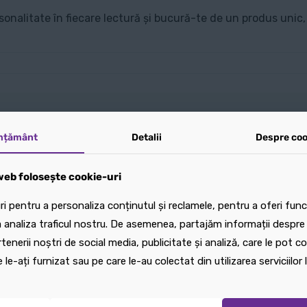
nalitate în fiecare lectură și bucură-te de un produs unic, a
mțământ
mțământ
Detalii
Detalii
Despre coo
Despre coo
eb folosește cookie-uri
eb folosește cookie-uri
i pentru a personaliza conținutul și reclamele, pentru a oferi funcț
i pentru a personaliza conținutul și reclamele, pentru a oferi funcț
 analiza traficul nostru. De asemenea, partajăm informații despre u
 analiza traficul nostru. De asemenea, partajăm informații despre u
rtenerii noștri de social media, publicitate și analiză, care le pot 
rtenerii noștri de social media, publicitate și analiză, care le pot 
 le-ați furnizat sau pe care le-au colectat din utilizarea serviciilor l
 le-ați furnizat sau pe care le-au colectat din utilizarea serviciilor l