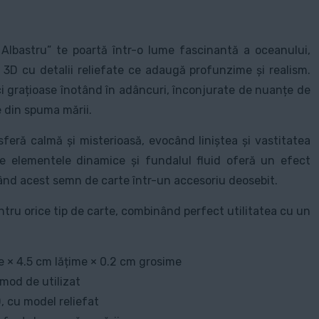
lbastru” te poartă într-o lume fascinantă a oceanului,
e 3D cu detalii reliefate ce adaugă profunzime și realism.
i grațioase înotând în adâncuri, înconjurate de nuanțe de
e din spuma mării.
eră calmă și misterioasă, evocând liniștea și vastitatea
re elementele dinamice și fundalul fluid oferă un efect
ând acest semn de carte într-un accesoriu deosebit.
entru orice tip de carte, combinând perfect utilitatea cu un
 × 4.5 cm lățime × 0.2 cm grosime
omod de utilizat
, cu model reliefat