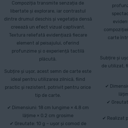
Compoziția transmite senzația de
profunz
libertate și explorare, iar contrastul
spectac
dintre drumul deschis și vegetația densă
evidenț
creează un efect vizual captivant.
compoziție
Textura reliefată evidențiază fiecare
carte înt
element al peisajului, oferind
profunzime și o experiență tactilă
Subțire și ușo
plăcută.
de utilizat, 
Subțire și ușor, acest semn de carte este
ideal pentru utilizarea zilnică, fiind
✔ Dimensiu
practic și rezistent, potrivit pentru orice
lăți
tip de carte.
✔ Greutat
✔ Dimensiuni: 18 cm lungime × 4.8 cm
lățime × 0.2 cm grosime
✔ Realizat 
✔ Greutate: 10 g – ușor și comod de