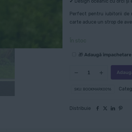
✔ Design oceanic cu orci și
Perfect pentru iubitorii d
carte aduce un strop de aven
În stoc
Opțiuni
🎁 Adaugă împachetar
suplimentare
Cantitate
Adaugă
Semn
de
Categ
SKU:
BOOKMARK0016
carte:
Adâncul
Distribuie
albastru