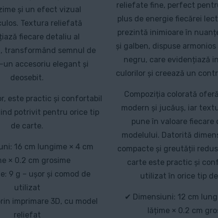
reliefate fine, perfect pent
ime și un efect vizual
plus de energie fiecărei lec
ulos. Textura reliefată
prezintă inimioare în nuanțe
iază fiecare detaliu al
și galben, dispuse armonios
i, transformând semnul de
negru, care evidențiază i
r-un accesoriu elegant și
culorilor și creează un cont
deosebit.
Compoziția colorată ofer
r, este practic și confortabil
modern și jucăuș, iar textu
fiind potrivit pentru orice tip
pune în valoare fiecare 
de carte.
modelului. Datorită dimens
ni: 16 cm lungime × 4 cm
compacte și greutății redu
me × 0.2 cm grosime
carte este practic și con
e: 9 g – ușor și comod de
utilizat în orice tip d
utilizat
✔ Dimensiuni: 12 cm lung
prin imprimare 3D, cu model
lățime × 0.2 cm gr
reliefat