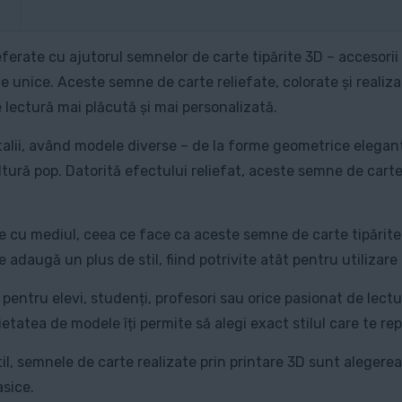
erate cu ajutorul semnelor de carte tipărite 3D – accesorii
ile unice. Aceste semne de carte reliefate, colorate și reali
 lectură mai plăcută și mai personalizată.
talii, având modele diverse – de la forme geometrice elegante
ltură pop. Datorită efectului reliefat, aceste semne de cart
se cu mediul, ceea ce face ca aceste semne de carte tipărite 
nte adaugă un plus de stil, fiind potrivite atât pentru utilizar
pentru elevi, studenți, profesori sau orice pasionat de lectur
rietatea de modele îți permite să alegi exact stilul care te re
il, semnele de carte realizate prin printare 3D sunt alegere
asice.