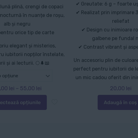
✔ Greutate: 6 g – foarte uș
lună plină, crengi de copaci
✔ Realizat prin imprimare 
 nocturnă în nuanțe de roșu,
reliefat
alb și negru
✔ Design cu inimioare roș
pentru orice tip de carte
galbene pe fundal 
riu elegant și misterios,
✔ Contrast vibrant și as
 iubitorii nopților înstelate,
Un accesoriu plin de culoare
rii și ai lecturii. 🌕🌲📖
perfect pentru iubitorii de 
un mic cadou oferit din in
Interval
,00
lei
–
55,00
lei
20,00
lei
de
lectează opțiunile
Adaugă în coș
prețuri:
t
25,00 lei
s
până
la