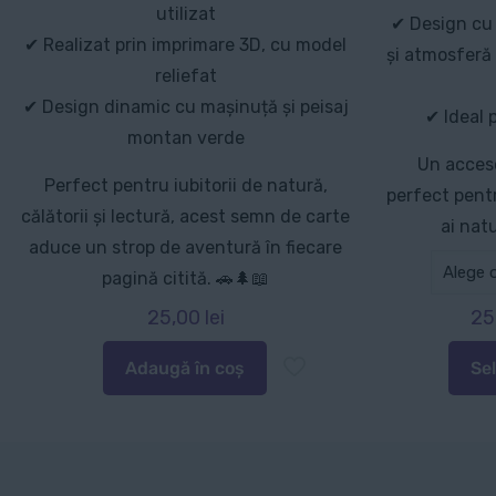
utilizat
✔ Design cu 
✔ Realizat prin imprimare 3D, cu model
și atmosferă
reliefat
✔ Design dinamic cu mașinuță și peisaj
✔ Ideal 
montan verde
Un acceso
Perfect pentru iubitorii de natură,
perfect pentru
călătorii și lectură, acest semn de carte
ai natu
aduce un strop de aventură în fiecare
pagină citită. 🚗🌲📖
25,00
lei
25
Adaugă în coș
Se
Aces
produ
are
mai