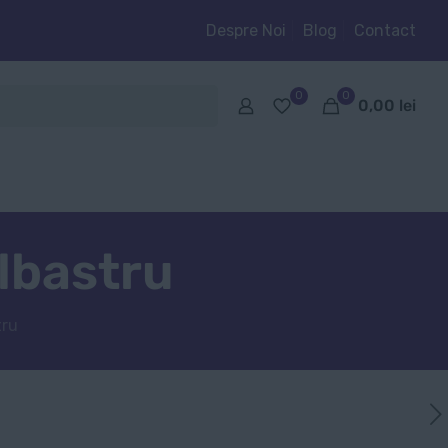
Despre Noi
Blog
Contact
0
0
0,00
lei
lbastru
tru