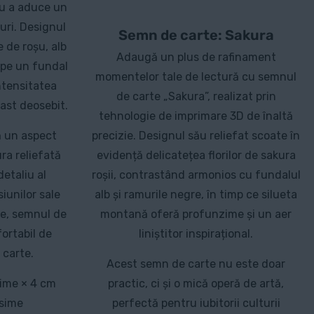
ru a aduce un
turi. Designul
Semn de carte: Sakura
 de roșu, alb
Adaugă un plus de rafinament
 pe un fundal
momentelor tale de lectură cu semnul
ntensitatea
de carte „Sakura”, realizat prin
rast deosebit.
tehnologie de imprimare 3D de înaltă
ă un aspect
precizie. Designul său reliefat scoate în
ra reliefată
evidență delicatețea florilor de sakura
detaliu al
roșii, contrastând armonios cu fundalul
iunilor sale
alb și ramurile negre, în timp ce silueta
se, semnul de
montană oferă profunzime și un aer
fortabil de
liniștitor inspirațional.
e carte.
Acest semn de carte nu este doar
ime × 4 cm
practic, ci și o mică operă de artă,
osime
perfectă pentru iubitorii culturii