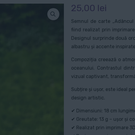
25,00
lei
Semnul de carte „Adâncul A
fiind realizat prin imprimar
Designul surprinde două orc
albastru și accente inspirat
Compoziția creează o atmosf
oceanului. Contrastul dint
vizual captivant, transform
Subțire și ușor, este ideal p
design artistic.
✔ Dimensiuni: 18 cm lungime
✔ Greutate: 13 g – ușor și c
✔ Realizat prin imprimare 3D