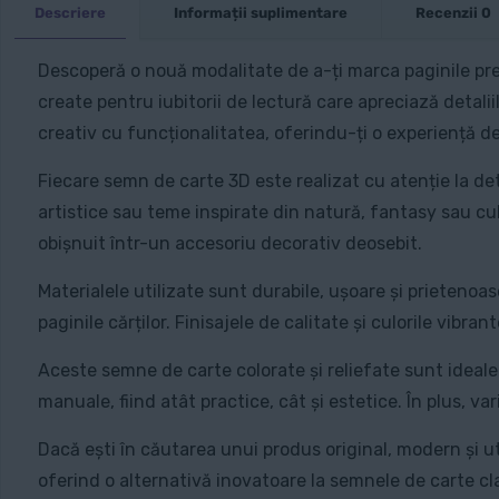
Descriere
Informații suplimentare
Recenzii
0
Descoperă o nouă modalitate de a-ți marca paginile pref
create pentru iubitorii de lectură care apreciază detali
creativ cu funcționalitatea, oferindu-ți o experiență de
Fiecare semn de carte 3D este realizat cu atenție la de
artistice sau teme inspirate din natură, fantasy sau cu
obișnuit într-un accesoriu decorativ deosebit.
Materialele utilizate sunt durabile, ușoare și prietenoa
paginile cărților. Finisajele de calitate și culorile vibra
Aceste semne de carte colorate și reliefate sunt ideale 
manuale, fiind atât practice, cât și estetice. În plus, va
Dacă ești în căutarea unui produs original, modern și ut
oferind o alternativă inovatoare la semnele de carte cl