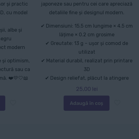
or și practic
japoneze sau pentru cei care apreciază
3D, cu model
detaliile fine și designul modern.
✔ Dimensiuni: 15.5 cm lungime × 4.5 cm
ii, albe și
lățime × 0.2 cm grosime
negru
✔ Greutate: 13 g – ușor și comod de
pect modern
utilizat
 și optimism,
✔ Material durabil, realizat prin printare
lectură sau ca
3D
imă. ❤️💛🤍📖
✔ Design reliefat, plăcut la atingere
25,00
lei
Adaugă în coș