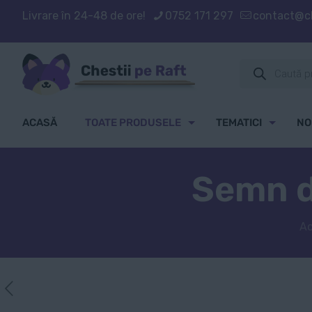
Livrare în 24-48 de ore!
0752 171 297
contact@ch
Products
search
ACASĂ
TOATE PRODUSELE
TEMATICI
NO
Semn d
A