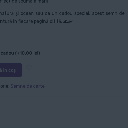
 efect de spumă a mării
e natură și ocean sau ca un cadou special, acest semn de
tură în fiecare pagină citită. 🌊🐋
e cadou
(+
10,00
lei
)
 în coș
orie:
Semne de carte