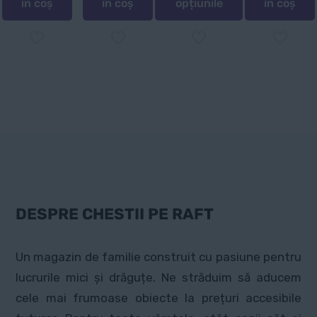
în coș
în coș
opțiunile
în coș
Acest
produs
are
mai
multe
variații.
Opțiunile
pot
fi
alese
DESPRE CHESTII PE RAFT
în
pagina
Un magazin de familie construit cu pasiune pentru
produsului.
lucrurile mici și drăguțe. Ne străduim să aducem
cele mai frumoase obiecte la prețuri accesibile