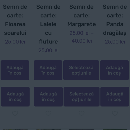
Semn de
Semn de
Semn de
Semn de
carte:
carte:
carte:
carte:
Floarea
Lalele
Margarete
Panda
soarelui
cu
drăgălaș
25,00
lei
–
Interval
40,00
lei
fluture
25,00
lei
25,00
lei
de
25,00
lei
prețuri:
25,00 lei
Adaugă
Adaugă
Selectează
Adaugă
până
în coș
în coș
opțiunile
în coș
la
40,00 lei
Adaugă
Adaugă
Selectează
Adaugă
în coș
în coș
opțiunile
în coș
Acest
produs
are