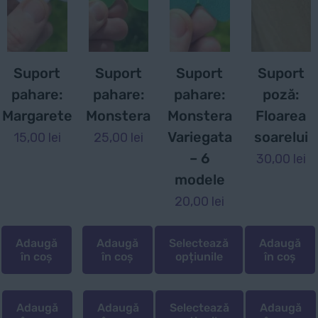
în
pagina
produsului.
Suport
Suport
Suport
Suport
pahare:
pahare:
pahare:
poză:
Margarete
Monstera
Monstera
Floarea
Variegata
soarelui
15,00
lei
25,00
lei
– 6
30,00
lei
modele
20,00
lei
Adaugă
Adaugă
Selectează
Adaugă
în coș
în coș
opțiunile
în coș
Adaugă
Adaugă
Selectează
Adaugă