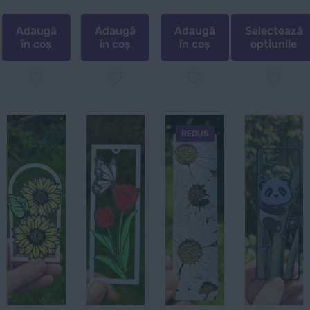
40
Adaugă
Adaugă
Adaugă
Selectează
în coș
în coș
în coș
opțiunile
Acest
produs
are
mai
REDUS
multe
variații.
Opțiunile
pot
fi
alese
în
pagina
produsului.