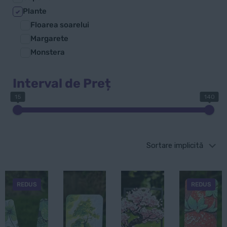
Plante
Floarea soarelui
Margarete
Monstera
Interval de Preț
15
140
REDUS
REDUS