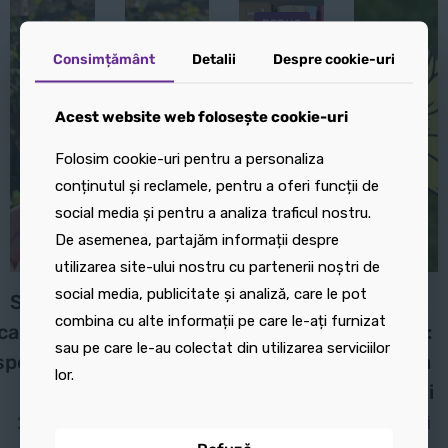
mai
REDUS
multe
Consimțământ
Consimțământ
Detalii
Detalii
Despre cookie-uri
Despre cookie-uri
variații.
Opțiunile
Acest website web folosește cookie-uri
Acest website web folosește cookie-uri
pot
fi
Folosim cookie-uri pentru a personaliza
Folosim cookie-uri pentru a personaliza
alese
conținutul și reclamele, pentru a oferi funcții de
conținutul și reclamele, pentru a oferi funcții de
în
social media și pentru a analiza traficul nostru.
social media și pentru a analiza traficul nostru.
pagina
De asemenea, partajăm informații despre
De asemenea, partajăm informații despre
produsului.
utilizarea site-ului nostru cu partenerii noștri de
utilizarea site-ului nostru cu partenerii noștri de
social media, publicitate și analiză, care le pot
social media, publicitate și analiză, care le pot
Semn de
Semn de
Suport
Suport
combina cu alte informații pe care le-ați furnizat
combina cu alte informații pe care le-ați furnizat
carte: Trifoi
carte: Trifoi
de carte:
pahare:
sau pe care le-au colectat din utilizarea serviciilor
sau pe care le-au colectat din utilizarea serviciilor
spectaculos
spectaculos
Monstera
Floarea
lor.
lor.
1
2
soarelui
30,00
lei
–
Interval
45,00
lei
25,00
lei
25,00
lei
25,00
lei
de