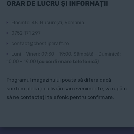
ORAR DE LUCRU ȘI INFORMAȚII
Elocinței 48, București, România.
0752 171 297
contact@chestiiperaft.ro
Luni - Vineri: 09:30 - 19:00, Sâmbătă - Duminică:
10:00 - 19:00 (
cu confirmare telefonică
)
Programul magazinului poate să difere dacă
suntem plecați cu livrări sau evenimente, vă rugăm
să ne contactați telefonic pentru confirmare.