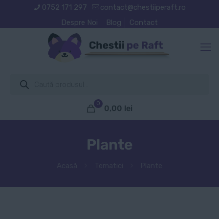
0752 171 297
contact@chestiiperaft.ro
Despre Noi
Blog
Contact
Products
search
0
0,00
lei
Plante
Acasă
Tematici
Plante