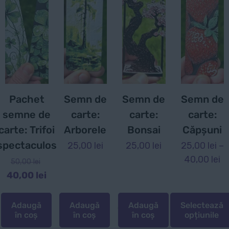
Pachet
Semn de
Semn de
Semn de
semne de
carte:
carte:
carte:
carte: Trifoi
Arborele
Bonsai
Căpșuni
spectaculos
25,00
lei
25,00
lei
25,00
lei
–
In
40,00
lei
Prețul
50,00
lei
d
inițial
Prețul
40,00
lei
pr
a
curent
25
fost:
este:
Adaugă
Adaugă
Adaugă
Selectează
p
în coș
50,00 lei.
în coș
în coș
opțiunile
40,00 lei.
la