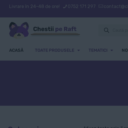
Livrare în 24-48 de ore!
0752 171 297
contact@ch
Products
search
ACASĂ
TOATE PRODUSELE
TEMATICI
NO