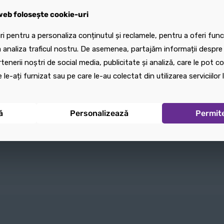
eb folosește cookie-uri
eb folosește cookie-uri
ș
Adaugă în coș
A
i pentru a personaliza conținutul și reclamele, pentru a oferi funcț
i pentru a personaliza conținutul și reclamele, pentru a oferi funcț
 analiza traficul nostru. De asemenea, partajăm informații despre u
 analiza traficul nostru. De asemenea, partajăm informații despre u
Adaugă în coș
Adau
rtenerii noștri de social media, publicitate și analiză, care le pot 
rtenerii noștri de social media, publicitate și analiză, care le pot 
 le-ați furnizat sau pe care le-au colectat din utilizarea serviciilor l
 le-ați furnizat sau pe care le-au colectat din utilizarea serviciilor l
ă
ă
Personalizează
Personalizează
Permit
Permit