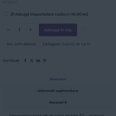
inițial
curent
În stoc
a
este:
Opțiuni
🎁 Adaugă împachetare cadou
(+
10,00
lei
)
fost:
45,00 lei.
suplimentare
60,00 lei.
Cantitate
Adaugă în coș
Suport
de
Categorie:
Suporți de carte
SKU:
SUPCAR0002
carte:
Monstera
Distribuie
Descriere
Informații suplimentare
Recenzii
0
Descoperă suporturile de carte tipărite 3D – accesorii