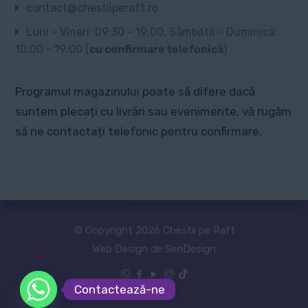
contact@chestiiperaft.ro
Luni - Vineri: 09:30 - 19:00, Sâmbătă - Duminică:
10:00 - 19:00 (
cu confirmare telefonică
)
Programul magazinului poate să difere dacă
suntem plecați cu livrări sau evenimente, vă rugăm
să ne contactați telefonic pentru confirmare.
© Copyright 2026 Chestii pe Raft
Web Design de SenDesign
Contactează-ne