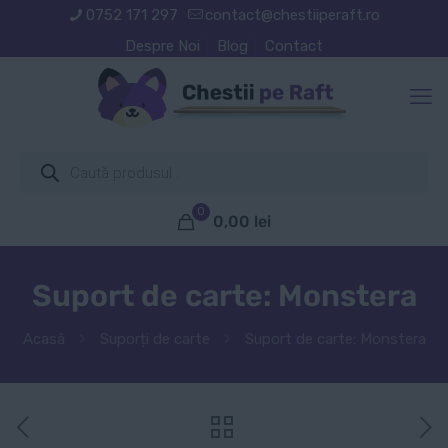
0752 171 297
contact@chestiiperaft.ro
Despre Noi
Blog
Contact
Products
search
0
0,00
lei
Suport de carte: Monstera
Acasă
Suporți de carte
Suport de carte: Monstera