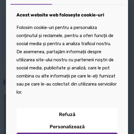
plus de unicitate fiecărui spațiu.
Alege suporturi de carte tipărite 3D pentru a-ți
Acest website web folosește cookie-uri
Acest website web folosește cookie-uri
organiza cărțile cu stil și pentru a adăuga un element
Folosim cookie-uri pentru a personaliza
Folosim cookie-uri pentru a personaliza
decorativ inovator în biblioteca ta. Funcționale,
conținutul și reclamele, pentru a oferi funcții de
conținutul și reclamele, pentru a oferi funcții de
estetice și moderne, acestea sunt accesoriul perfect
social media și pentru a analiza traficul nostru.
social media și pentru a analiza traficul nostru.
pentru orice iubitor de lectură!
De asemenea, partajăm informații despre
De asemenea, partajăm informații despre
utilizarea site-ului nostru cu partenerii noștri de
utilizarea site-ului nostru cu partenerii noștri de
social media, publicitate și analiză, care le pot
social media, publicitate și analiză, care le pot
combina cu alte informații pe care le-ați furnizat
combina cu alte informații pe care le-ați furnizat
Produse similare
sau pe care le-au colectat din utilizarea serviciilor
sau pe care le-au colectat din utilizarea serviciilor
lor.
lor.
Refuză
Refuză
Personalizează
Personalizează