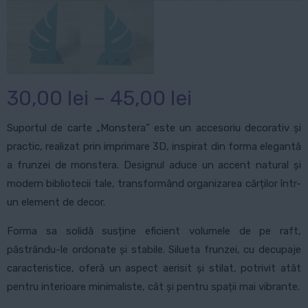
Interval
30,00
lei
–
45,00
lei
de
Suportul de carte „Monstera” este un accesoriu decorativ și
prețuri:
practic, realizat prin imprimare 3D, inspirat din forma elegantă
30,00 lei
a frunzei de monstera. Designul aduce un accent natural și
până
modern bibliotecii tale, transformând organizarea cărților într-
la
un element de decor.
45,00 lei
Forma sa solidă susține eficient volumele de pe raft,
păstrându-le ordonate și stabile. Silueta frunzei, cu decupaje
caracteristice, oferă un aspect aerisit și stilat, potrivit atât
pentru interioare minimaliste, cât și pentru spații mai vibrante.