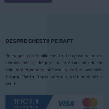
produs
are
mai
multe
variații.
Opțiunile
DESPRE CHESTII PE RAFT
pot
fi
Un magazin de familie construit cu pasiune pentru
alese
lucrurile mici și drăguțe. Ne străduim să aducem
în
cele mai frumoase obiecte la prețuri accesibile
pagina
tuturor. Pentru toate vârstele, atât copii cât și
produsului.
adulți.