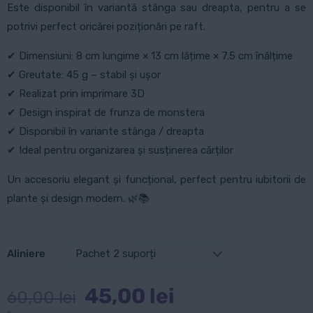
Este disponibil în variantă stânga sau dreapta, pentru a se
potrivi perfect oricărei poziționări pe raft.
✔ Dimensiuni: 8 cm lungime × 13 cm lățime × 7.5 cm înălțime
✔ Greutate: 45 g – stabil și ușor
✔ Realizat prin imprimare 3D
✔ Design inspirat de frunza de monstera
✔ Disponibil în variante stânga / dreapta
✔ Ideal pentru organizarea și susținerea cărților
Un accesoriu elegant și funcțional, perfect pentru iubitorii de
plante și design modern. 🌿📚
Aliniere
Prețul
Prețul
45,00
lei
60,00
lei