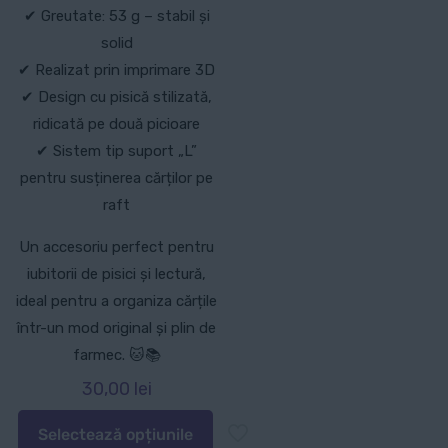
✔ Greutate: 53 g – stabil și
solid
✔ Realizat prin imprimare 3D
✔ Design cu pisică stilizată,
ridicată pe două picioare
✔ Sistem tip suport „L”
pentru susținerea cărților pe
raft
Un accesoriu perfect pentru
iubitorii de pisici și lectură,
ideal pentru a organiza cărțile
într-un mod original și plin de
farmec. 🐱📚
30,00
lei
Selectează opțiunile
Acest