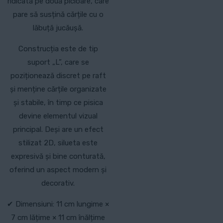
ridicată pe două picioare, care
pare să susțină cărțile cu o
lăbuță jucăușă.
Construcția este de tip
suport „L”, care se
poziționează discret pe raft
și menține cărțile organizate
și stabile, în timp ce pisica
devine elementul vizual
principal. Deși are un efect
stilizat 2D, silueta este
expresivă și bine conturată,
oferind un aspect modern și
decorativ.
✔ Dimensiuni: 11 cm lungime ×
7 cm lățime × 11 cm înălțime