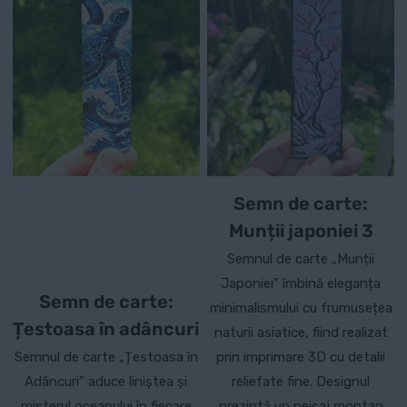
Semn de carte:
Munții japoniei 3
Semnul de carte „Munții
Japoniei” îmbină eleganța
Semn de carte:
minimalismului cu frumusețea
Țestoasa în adâncuri
naturii asiatice, fiind realizat
Semnul de carte „Țestoasa în
prin imprimare 3D cu detalii
Adâncuri” aduce liniștea și
reliefate fine. Designul
misterul oceanului în fiecare
prezintă un peisaj montan