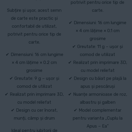
potrivit pentru orice tip de
Subțire și ușor, acest semn
carte.
de carte este practic și
✔ Dimensiuni: 16 cm lungime
confortabil de utilizat,
× 4 cm lățime × 0.1 cm
potrivit pentru orice tip de
grosime
carte.
✔ Greutate: 11 g – ușor și
✔ Dimensiuni: 16 cm lungime
comod de utilizat
× 4 cm lățime × 0.2 cm
✔ Realizat prin imprimare 3D,
grosime
cu model reliefat
✔ Greutate: 9 g – ușor și
✔ Design cu băiat pe plajă la
comod de utilizat
apus și pescăruși
✔ Realizat prin imprimare 3D,
✔ Nuanțe armonioase de roz,
cu model reliefat
albastru și galben
✔ Design cu cer înorat,
✔ Model complementar
munți, câmp și drum
pentru varianta „Cuplu la
Apus – Ea”
Ideal pentru iubitorii de