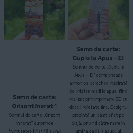
Semn de carte:
Cuplu la Apus – El
Semnul de carte „Cuplu la
Apus – El” completează
armonios perechea inspirată
de liniștea mării la apus, fiind
Semn de carte:
realizat prin imprimare 3D cu
Orizont înorat 1
detalii reliefate fine. Designul
Semnul de carte „Orizont
prezintă un băiat aflat pe
Înnorat” surprinde
plajă, privind către mare în
frumusețea liniștită a unui
lumina caldă a apusului,