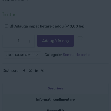
În stoc
Opțiuni
🎁 Adaugă împachetare cadou
(+
10,00
lei
)
suplimentare
Cantitate
Adaugă în coș
Pachet
semne
Categorie:
Semne de carte
SKU:
BOOKMARK0005
de
carte:
Distribuie
Trifoi
spectaculos
Descriere
Informații suplimentare
Recenzii
0