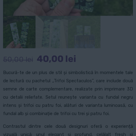
Prețul
Prețul
40,00
lei
50,00
lei
inițial
curent
Bucură-te de un plus de stil și simbolistică în momentele tale
a
este:
de lectură cu pachetul „Trifoi Spectaculos”, care include două
fost:
40,00 lei.
semne de carte complementare, realizate prin imprimare 3D
50,00 lei.
cu detalii reliefate. Setul reunește varianta cu fundal negru
intens și trifoi cu patru foi, alături de varianta luminoasă, cu
fundal alb și combinație de trifoi cu trei și patru foi.
Contrastul dintre cele două designuri oferă o experiență
vizuală unică: unul elegant și profund, celălalt fresh și