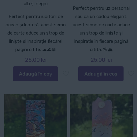
alb și negru
Perfect pentru uz personal
Perfect pentru iubitorii de
sau ca un cadou elegant,
ocean și lectură, acest semn
acest semn de carte aduce
de carte aduce un strop de
un strop de liniște și
liniște și inspirație fiecărei
inspirație în fiecare pagină
pagini citite. 🐢🌊📖
citită. 🌸🏔️
25,00
lei
25,00
lei
Adaugă în coș
Adaugă în coș