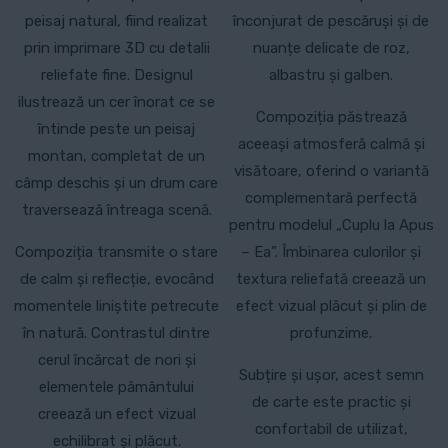
peisaj natural, fiind realizat
înconjurat de pescăruși și de
prin imprimare 3D cu detalii
nuanțe delicate de roz,
reliefate fine. Designul
albastru și galben.
ilustrează un cer înorat ce se
Compoziția păstrează
întinde peste un peisaj
aceeași atmosferă calmă și
montan, completat de un
visătoare, oferind o variantă
câmp deschis și un drum care
complementară perfectă
traversează întreaga scenă.
pentru modelul „Cuplu la Apus
Compoziția transmite o stare
– Ea”. Îmbinarea culorilor și
de calm și reflecție, evocând
textura reliefată creează un
momentele liniștite petrecute
efect vizual plăcut și plin de
în natură. Contrastul dintre
profunzime.
cerul încărcat de nori și
Subțire și ușor, acest semn
elementele pământului
de carte este practic și
creează un efect vizual
confortabil de utilizat,
echilibrat și plăcut.