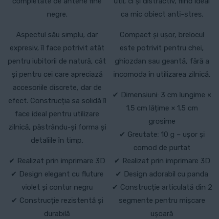
completate de antene fine
util, ci și distractiv, fiind ideal
negre.
ca mic obiect anti-stres.
Aspectul său simplu, dar
Compact și ușor, brelocul
expresiv, îl face potrivit atât
este potrivit pentru chei,
pentru iubitorii de natură, cât
ghiozdan sau geantă, fără a
și pentru cei care apreciază
incomoda în utilizarea zilnică.
accesoriile discrete, dar de
✔ Dimensiuni: 3 cm lungime ×
efect. Construcția sa solidă îl
1.5 cm lățime × 1.5 cm
face ideal pentru utilizare
grosime
zilnică, păstrându-și forma și
✔ Greutate: 10 g – ușor și
detaliile în timp.
comod de purtat
✔ Realizat prin imprimare 3D
✔ Realizat prin imprimare 3D
✔ Design elegant cu fluture
✔ Design adorabil cu panda
violet și contur negru
✔ Construcție articulată din 2
✔ Construcție rezistentă și
segmente pentru mișcare
durabilă
ușoară