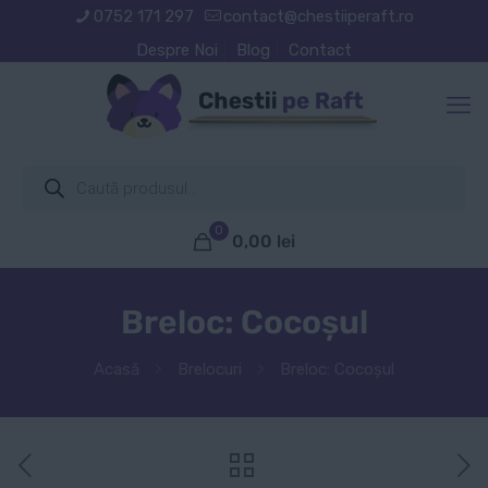
0752 171 297
contact@chestiiperaft.ro
Despre Noi
Blog
Contact
Products
search
0
0,00
lei
Breloc: Cocoșul
Acasă
Brelocuri
Breloc: Cocoșul