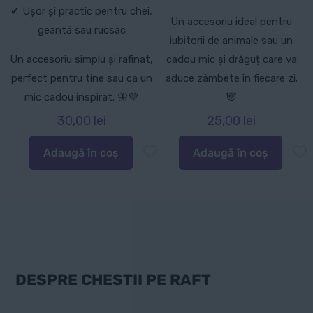
✔ Ușor și practic pentru chei,
Un accesoriu ideal pentru
geantă sau rucsac
iubitorii de animale sau un
Un accesoriu simplu și rafinat,
cadou mic și drăguț care va
perfect pentru tine sau ca un
aduce zâmbete în fiecare zi.
mic cadou inspirat. 🦋💜
🐼
30,00
lei
25,00
lei
Adaugă în coș
Adaugă în coș
DESPRE CHESTII PE RAFT