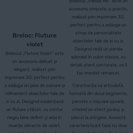
Brelocul „Panda Mic” este un
accesoriu simpatic și practic,
realizat prin imprimare 3D,
perfect pentru a adăuga un
strop de personalitate
Breloc: Fluture
obiectelor tale de zi cu zi.
violet
Designul redă un panda
Brelocul „Fluture Violet” este
adorabil în culori clasice, cu
un accesoriu delicat și
detalii atent conturate, ce îl
elegant, realizat prin
fac imediat remarcat.
imprimare 3D, perfect pentru
a adăuga un plus de culoare și
Construcția sa articulată,
rafinament obiectelor tale de
formată din două segmente,
zi cu zi. Designul evidențiază
permite o mișcare ușoară,
un fluture stilizat, cu contur
oferind un efect jucăuș și
negru bine definit și aripi în
plăcut la atingere. Această
nuanțe vibrante de violet,
caracteristică îl face nu doar