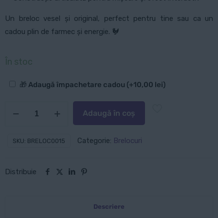
Un breloc vesel și original, perfect pentru tine sau ca un
cadou plin de farmec și energie. 🐓
În stoc
Opțiuni
🎁 Adaugă împachetare cadou
(+
10,00
lei
)
suplimentare
Cantitate
Adaugă în coș
Breloc:
Cocoșul
Categorie:
Brelocuri
SKU:
BRELOC0015
Distribuie
Descriere