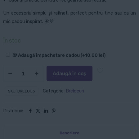
Un accesoriu simplu și rafinat, perfect pentru tine sau ca un
mic cadou inspirat. 🦋💜
În stoc
Opțiuni
🎁 Adaugă împachetare cadou
(+
10,00
lei
)
suplimentare
Cantitate
Adaugă în coș
Breloc:
Fluture
Categorie:
Brelocuri
SKU:
BRELOC3
violet
Distribuie
Descriere