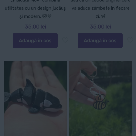
utilitatea cu un design jucăuș
va aduce zâmbete în fiecare
și modern. 🐱💜
zi. 🦨
35,00
lei
35,00
lei
Adaugă în coș
Adaugă în coș