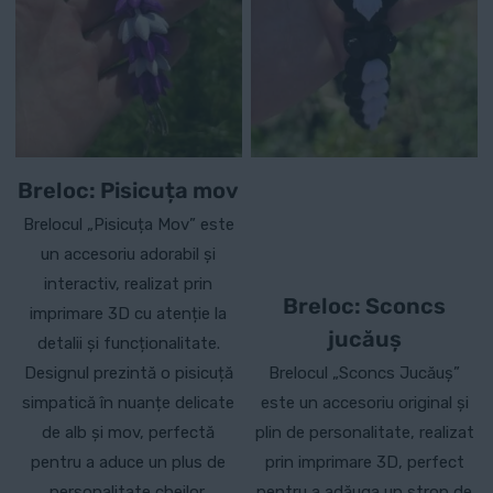
Breloc: Pisicuța mov
Brelocul „Pisicuța Mov” este
un accesoriu adorabil și
interactiv, realizat prin
Breloc: Sconcs
imprimare 3D cu atenție la
jucăuș
detalii și funcționalitate.
Designul prezintă o pisicuță
Brelocul „Sconcs Jucăuș”
simpatică în nuanțe delicate
este un accesoriu original și
de alb și mov, perfectă
plin de personalitate, realizat
pentru a aduce un plus de
prin imprimare 3D, perfect
personalitate cheilor,
pentru a adăuga un strop de