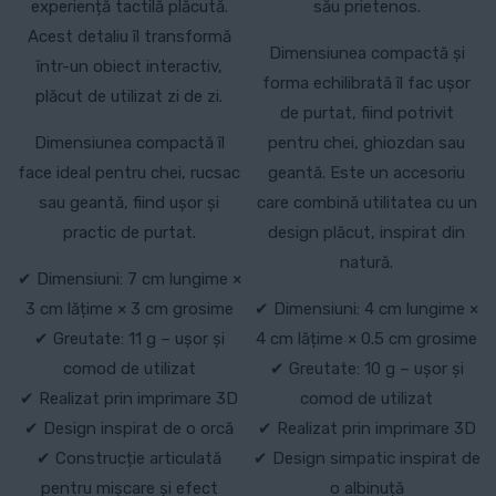
experiență tactilă plăcută.
său prietenos.
Acest detaliu îl transformă
Dimensiunea compactă și
într-un obiect interactiv,
forma echilibrată îl fac ușor
plăcut de utilizat zi de zi.
de purtat, fiind potrivit
Dimensiunea compactă îl
pentru chei, ghiozdan sau
face ideal pentru chei, rucsac
geantă. Este un accesoriu
sau geantă, fiind ușor și
care combină utilitatea cu un
practic de purtat.
design plăcut, inspirat din
natură.
✔ Dimensiuni: 7 cm lungime ×
3 cm lățime × 3 cm grosime
✔ Dimensiuni: 4 cm lungime ×
✔ Greutate: 11 g – ușor și
4 cm lățime × 0.5 cm grosime
comod de utilizat
✔ Greutate: 10 g – ușor și
✔ Realizat prin imprimare 3D
comod de utilizat
✔ Design inspirat de o orcă
✔ Realizat prin imprimare 3D
✔ Construcție articulată
✔ Design simpatic inspirat de
pentru mișcare și efect
o albinuță