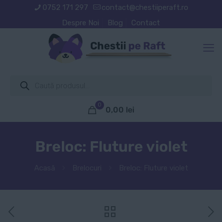
0752 171 297
contact@chestiiperaft.ro
Despre Noi
Blog
Contact
Products
search
0
0,00
lei
Breloc: Fluture violet
Acasă
Brelocuri
Breloc: Fluture violet