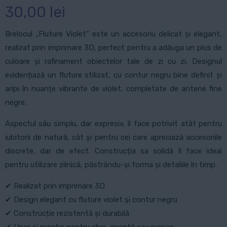
30,00
lei
Brelocul „Fluture Violet” este un accesoriu delicat și elegant,
realizat prin imprimare 3D, perfect pentru a adăuga un plus de
culoare și rafinament obiectelor tale de zi cu zi. Designul
evidențiază un fluture stilizat, cu contur negru bine definit și
aripi în nuanțe vibrante de violet, completate de antene fine
negre.
Aspectul său simplu, dar expresiv, îl face potrivit atât pentru
iubitorii de natură, cât și pentru cei care apreciază accesoriile
discrete, dar de efect. Construcția sa solidă îl face ideal
pentru utilizare zilnică, păstrându-și forma și detaliile în timp.
✔ Realizat prin imprimare 3D
✔ Design elegant cu fluture violet și contur negru
✔ Construcție rezistentă și durabilă
✔ Ușor și practic pentru chei, geantă sau rucsac