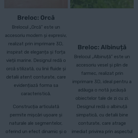
Breloc: Orcă
Brelocul „Orcă” este un
accesoriu modern și expresiv,
realizat prin imprimare 3D,
Breloc: Albinuță
inspirat de eleganța și forța
Brelocul „Albinuță” este un
vieții marine. Designul redă o
accesoriu vesel și plin de
orcă stilizată, cu linii fluide și
farmec, realizat prin
detalii atent conturate, care
imprimare 3D, ideal pentru a
evidențiază forma sa
adăuga o notă jucăușă
caracteristică.
obiectelor tale de zi cu zi.
Construcția articulată
Designul redă o albinuță
permite mișcări ușoare și
simpatică, cu detalii bine
naturale ale segmentelor,
conturate, care atrage
oferind un efect dinamic și o
imediat privirea prin aspectul