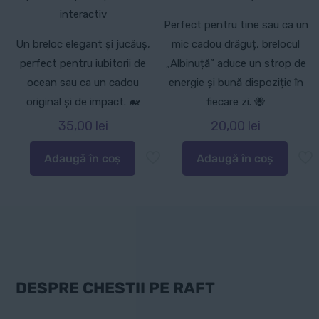
interactiv
Perfect pentru tine sau ca un
Un breloc elegant și jucăuș,
mic cadou drăguț, brelocul
perfect pentru iubitorii de
„Albinuță” aduce un strop de
ocean sau ca un cadou
energie și bună dispoziție în
original și de impact. 🐋
fiecare zi. 🐝
35,00
lei
20,00
lei
Adaugă în coș
Adaugă în coș
DESPRE CHESTII PE RAFT