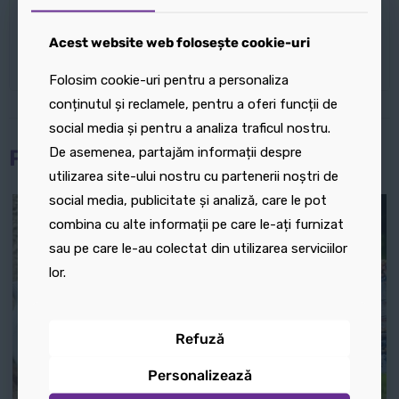
transformă fiecare produs într-o piesă decorativă
Acest website web folosește cookie-uri
Acest website web folosește cookie-uri
memorabilă și elegantă!
Folosim cookie-uri pentru a personaliza
Folosim cookie-uri pentru a personaliza
conținutul și reclamele, pentru a oferi funcții de
conținutul și reclamele, pentru a oferi funcții de
social media și pentru a analiza traficul nostru.
social media și pentru a analiza traficul nostru.
De asemenea, partajăm informații despre
De asemenea, partajăm informații despre
Produse similare
utilizarea site-ului nostru cu partenerii noștri de
utilizarea site-ului nostru cu partenerii noștri de
social media, publicitate și analiză, care le pot
social media, publicitate și analiză, care le pot
combina cu alte informații pe care le-ați furnizat
combina cu alte informații pe care le-ați furnizat
sau pe care le-au colectat din utilizarea serviciilor
sau pe care le-au colectat din utilizarea serviciilor
lor.
lor.
Refuză
Refuză
Personalizează
Personalizează