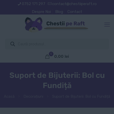
0752 171 297
contact@chestiiperaft.ro
Despre Noi
Blog
Contact
Products
search
0
0,00
lei
Suport de Bijuterii: Bol cu
Fundiță
Acasă
Decorațiuni
Suport de Bijuterii: Bol cu Fundiță