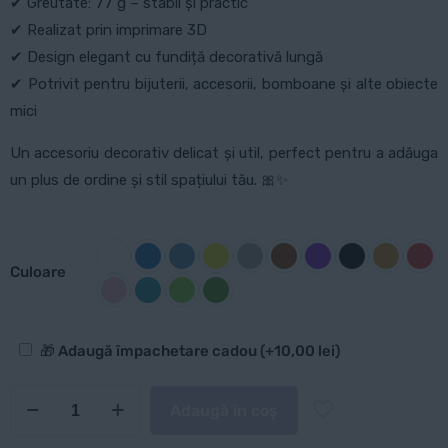
✔ Greutate: 77 g – stabil și practic
✔ Realizat prin imprimare 3D
✔ Design elegant cu fundiță decorativă lungă
✔ Potrivit pentru bijuterii, accesorii, bomboane și alte obiecte
mici
Un accesoriu decorativ delicat și util, perfect pentru a adăuga
un plus de ordine și stil spațiului tău. 🎀✨
Culoare
Opțiuni
🎁 Adaugă împachetare cadou
(+
10,00
lei
)
suplimentare
Cantitate
Adaugă în coș
Suport