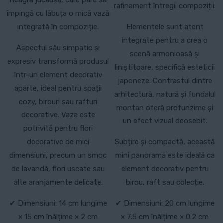
rafinament întregii compoziții.
împingă cu lăbuța o mică vază
integrată în compoziție.
Elementele sunt atent
integrate pentru a crea o
Aspectul său simpatic și
scenă armonioasă și
expresiv transformă produsul
liniștitoare, specifică esteticii
într-un element decorativ
japoneze. Contrastul dintre
aparte, ideal pentru spații
arhitectură, natură și fundalul
cozy, birouri sau rafturi
montan oferă profunzime și
decorative. Vaza este
un efect vizual deosebit.
potrivită pentru flori
decorative de mici
Subțire și compactă, această
dimensiuni, precum un smoc
mini panoramă este ideală ca
de lavandă, flori uscate sau
element decorativ pentru
alte aranjamente delicate.
birou, raft sau colecție.
✔ Dimensiuni: 14 cm lungime
✔ Dimensiuni: 20 cm lungime
× 15 cm înălțime × 2 cm
× 7.5 cm înălțime × 0.2 cm