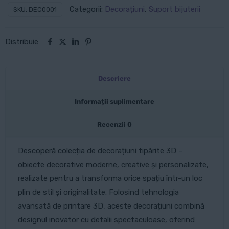
de
Categorii:
Decorațiuni
,
Suport bijuterii
SKU:
DEC0001
Bijuterii:
Bol
Distribuie
cu
Fundiță
Descriere
Informații suplimentare
Recenzii
0
Descoperă colecția de decorațiuni tipărite 3D –
obiecte decorative moderne, creative și personalizate,
realizate pentru a transforma orice spațiu într-un loc
plin de stil și originalitate. Folosind tehnologia
avansată de printare 3D, aceste decorațiuni combină
designul inovator cu detalii spectaculoase, oferind