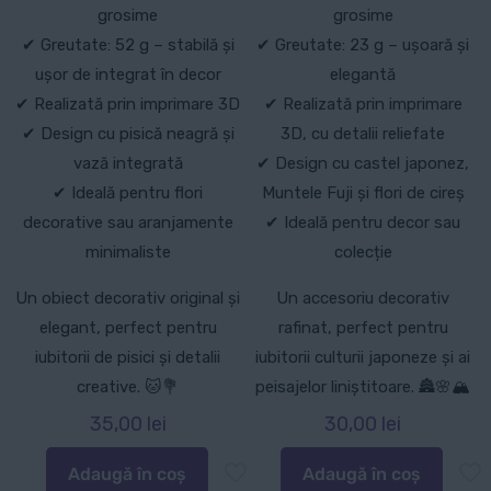
grosime
grosime
✔ Greutate: 52 g – stabilă și
✔ Greutate: 23 g – ușoară și
ușor de integrat în decor
elegantă
✔ Realizată prin imprimare 3D
✔ Realizată prin imprimare
✔ Design cu pisică neagră și
3D, cu detalii reliefate
vază integrată
✔ Design cu castel japonez,
✔ Ideală pentru flori
Muntele Fuji și flori de cireș
decorative sau aranjamente
✔ Ideală pentru decor sau
minimaliste
colecție
Un obiect decorativ original și
Un accesoriu decorativ
elegant, perfect pentru
rafinat, perfect pentru
iubitorii de pisici și detalii
iubitorii culturii japoneze și ai
creative. 🐱💐
peisajelor liniștitoare. 🏯🌸🏔️
35,00
lei
30,00
lei
Adaugă în coș
Adaugă în coș