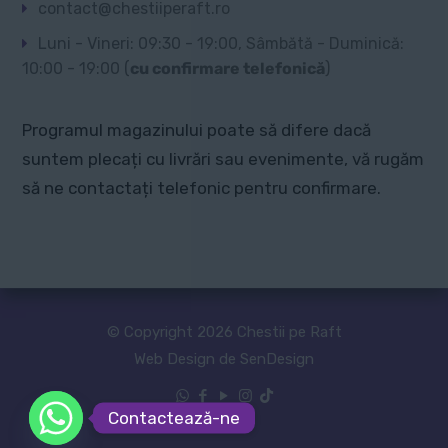
contact@chestiiperaft.ro
Luni - Vineri: 09:30 - 19:00, Sâmbătă - Duminică:
10:00 - 19:00 (
cu confirmare telefonică
)
Programul magazinului poate să difere dacă
suntem plecați cu livrări sau evenimente, vă rugăm
să ne contactați telefonic pentru confirmare.
© Copyright 2026 Chestii pe Raft
Web Design de SenDesign
Contactează-ne