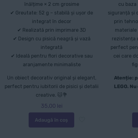
înălțime × 2 cm grosime
cu baza 
✔ Greutate: 52 g – stabilă și ușor de
siguranță și 
integrat în decor
prin tehno
✔ Realizată prin imprimare 3D
materiale
✔ Design cu pisică neagră și vază
rezistența 
integrată
perfect pen
✔ Ideală pentru flori decorative sau
cei care d
aranjamente minimaliste
fi
Un obiect decorativ original și elegant,
Atenție: 
perfect pentru iubitorii de pisici și detalii
LEGO. Nu 
creative. 🐱💐
35,00
lei
Adaugă în coș