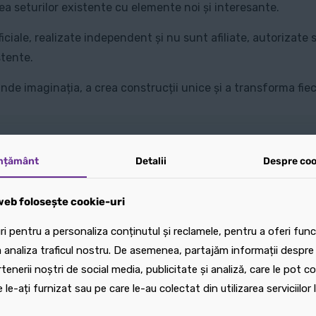
a seturilor existente cu elemente noi și interesante.
iciale, realizate independent și nu sunt afiliate, autoriza
stente.
nde imaginația, a crea construcții unice și a transforma fiec
mțământ
mțământ
Detalii
Detalii
Despre coo
Despre coo
eb folosește cookie-uri
eb folosește cookie-uri
i pentru a personaliza conținutul și reclamele, pentru a oferi funcț
i pentru a personaliza conținutul și reclamele, pentru a oferi funcț
 analiza traficul nostru. De asemenea, partajăm informații despre u
 analiza traficul nostru. De asemenea, partajăm informații despre u
rtenerii noștri de social media, publicitate și analiză, care le pot 
rtenerii noștri de social media, publicitate și analiză, care le pot 
 le-ați furnizat sau pe care le-au colectat din utilizarea serviciilor l
 le-ați furnizat sau pe care le-au colectat din utilizarea serviciilor l