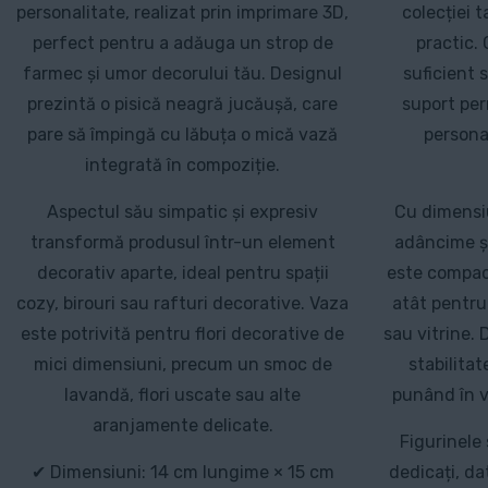
personalitate, realizat prin imprimare 3D,
colecției 
perfect pentru a adăuga un strop de
practic.
farmec și umor decorului tău. Designul
suficient s
prezintă o pisică neagră jucăușă, care
suport per
pare să împingă cu lăbuța o mică vază
persona
integrată în compoziție.
Aspectul său simpatic și expresiv
Cu dimensiu
transformă produsul într-un element
adâncime și
decorativ aparte, ideal pentru spații
este compact,
cozy, birouri sau rafturi decorative. Vaza
atât pentru 
este potrivită pentru flori decorative de
sau vitrine.
mici dimensiuni, precum un smoc de
stabilitat
lavandă, flori uscate sau alte
punând în v
aranjamente delicate.
Figurinele 
✔ Dimensiuni: 14 cm lungime × 15 cm
dedicați, da