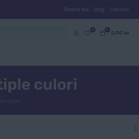
Despre Noi
Blog
Contact
0
0
0,00
lei
iple culori
le culori