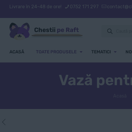
Livrare în 24-48 de ore!
0752 171 297
contact@ch
Products
search
ACASĂ
TOATE PRODUSELE
TEMATICI
NO
Vază pentr
Acasă