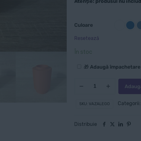
Atenție: produsul nu inclu
Culoare
Resetează
În stoc
Opțiuni
🎁 Adaugă împachetar
suplimentare
Cantitate
Adaugă
Vază
pentru
Categorii
SKU:
VAZALEGO
flori
LEGO
Distribuie
-
Multiple