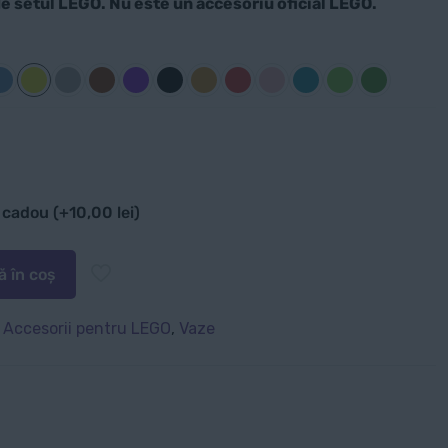
de setul LEGO. Nu este un accesoriu oficial LEGO.
e cadou
(+
10,00
lei
)
 în coș
:
Accesorii pentru LEGO
,
Vaze