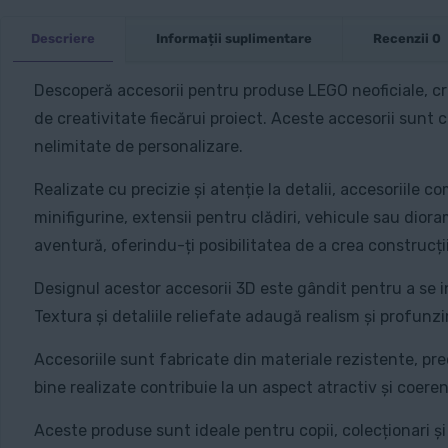
Descriere
Informații suplimentare
Recenzii
0
Descoperă accesorii pentru produse LEGO neoficiale, cre
de creativitate fiecărui proiect. Aceste accesorii sunt c
nelimitate de personalizare.
Realizate cu precizie și atenție la detalii, accesoriile
minifigurine, extensii pentru clădiri, vehicule sau dio
aventură, oferindu-ți posibilitatea de a crea construcții
Designul acestor accesorii 3D este gândit pentru a se in
Textura și detaliile reliefate adaugă realism și profun
Accesoriile sunt fabricate din materiale rezistente, prec
bine realizate contribuie la un aspect atractiv și coerent
Aceste produse sunt ideale pentru copii, colecționari ș