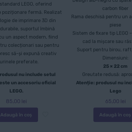
Design alb-negru cu spate 
standard LEGO, oferind
carbon fiber
o poziționare fermă. Realizat
Rama deschisă pentru un ac
logie de imprimare 3D din
piese
 durabile, suportul îmbină
Sistem de fixare tip LEGO 
cu un aspect modern, fiind
cad la mișcare sau ră
tru colecționari sau pentru
Suport pentru birou, raf
oresc să-și expună creativ
Dimensiuni:
gurinele preferate.
25 × 22 cm
produsul nu include setul
Greutate redusă: apro
este un accesoriu oficial
Atenție: produsul nu inc
LEGO.
Lego
85,00
lei
65,00
lei
Adaugă în coș
Adaugă în coș