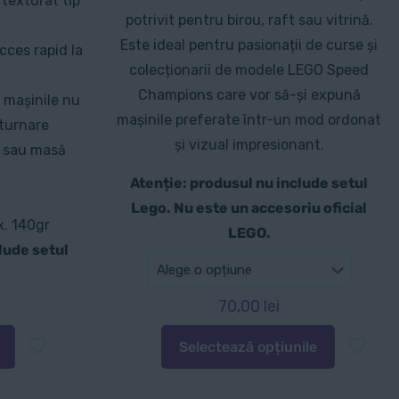
texturat tip
potrivit pentru birou, raft sau vitrină.
Este ideal pentru pasionații de curse și
ces rapid la
colecționarii de modele LEGO Speed
Champions care vor să-și expună
– mașinile nu
mașinile preferate într-un mod ordonat
sturnare
și vizual impresionant.
t sau masă
Atenție: produsul nu include setul
Lego. Nu este un accesoriu oficial
x. 140gr
LEGO.
lude setul
70,00
lei
Selectează opțiunile
Acest
produs