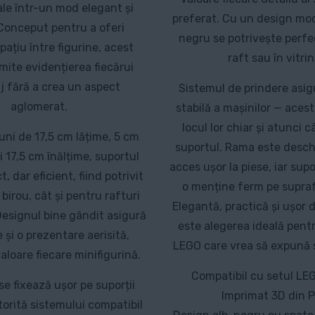
tale într-un mod elegant și
preferat. Cu un design mod
 Conceput pentru a oferi
negru se potrivește perfec
pațiu între figurine, acest
raft sau în vitrin
mite evidențierea fiecărui
j fără a crea un aspect
Sistemul de prindere asigu
aglomerat.
stabilă a mașinilor — aces
locul lor chiar și atunci c
ni de 17,5 cm lățime, 5 cm
suportul. Rama este desch
 17,5 cm înălțime, suportul
acces ușor la piese, iar sup
 dar eficient, fiind potrivit
o menține ferm pe supraf
birou, cât și pentru rafturi
Elegantă, practică și ușor d
 Designul bine gândit asigură
este alegerea ideală pent
e și o prezentare aerisită,
LEGO care vrea să expună se
aloare fiecare minifigurină.
Compatibil cu setul LE
se fixează ușor pe suporții
Imprimat 3D din 
torită sistemului compatibil