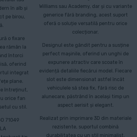
Williams sau Academy, dar și cu variante
ern în alb și
generice fără branding, acest suport
t pe birou,
oferă o soluție versatilă pentru orice
ă.
colecționar.
ră o fixare
Designul este gândit pentru a susține
tea rămân la
perfect mașinile, oferind un unghi de
ând întorci
expunere atractiv care scoate în
isă, oferind
evidență detaliile fiecărui model. Fiecare
ortul integrat
slot este dimensionat astfel încât
ețe plane.
vehiculele să stea fix, fără risc de
e întreținut,
alunecare, păstrând în același timp un
ru orice fan
aspect aerisit și elegant.
tul cu stil.
Realizat prin imprimare 3D din materiale
GO 71049
rezistente, suportul combină
PLA
durabilitatea cu un stil minimalist,