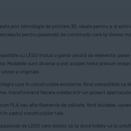
culori
ate prin tehnologie de printare 3D, ideale pentru a-ți exti
oncepute pentru pasionații de construcții care își doresc mai m
 compatibile cu LEGO includ o gamă variată de elemente: piese 
rame. Modelele sunt diverse și pot acoperi teme precum orașe 
 unice și originale.
tegra ușor în construcțiile existente, fiind compatibile ca 
zime, transformând fiecare creație într-un proiect spectaculo
um PLA sau alte filamente de calitate, fiind durabile, ușoare ș
 în cadrul construcțiilor tale.
i pasionați de LEGO care doresc să își ducă hobby-ul la următ