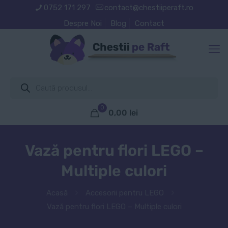
0752 171 297
contact@chestiiperaft.ro
Despre Noi
Blog
Contact
Products
search
0
0,00
lei
Vază pentru flori LEGO –
Multiple culori
Acasă
Accesorii pentru LEGO
Vază pentru flori LEGO – Multiple culori