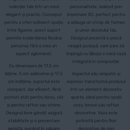
colecției tale într-un mod
personalitate, realizat prin
elegant și practic. Conceput
imprimare 3D, perfect pentru
pentru a oferi suficient spațiu
a adăuga un strop de farmec
între figurine, acest suport
și umor decorului tău.
permite evidențierea fiecărui
Designul prezintă o pisică
personaj fără a crea un
neagră jucăușă, care pare să
aspect aglomerat.
împingă cu lăbuța o mică vază
integrată în compoziție.
Cu dimensiuni de 17,5 cm
lățime, 5 cm adâncime și 17,5
Aspectul său simpatic și
cm înălțime, suportul este
expresiv transformă produsul
compact, dar eficient, fiind
într-un element decorativ
potrivit atât pentru birou, cât
aparte, ideal pentru spații
și pentru rafturi sau vitrine.
cozy, birouri sau rafturi
Designul bine gândit asigură
decorative. Vaza este
stabilitate și o prezentare
potrivită pentru flori
aerisită, punând în valoare
decorative de mici