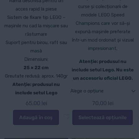
Rama deschisă pentru un
curse și colecționarii de
acces rapid la piese
modele LEGO Speed
Sistem de fixare tip LEGO –
Champions care vor să-și
mașinile nu cad la mișcare sau
expună mașinile preferate
răsturnare
într-un mod ordonat și vizual
Suport pentru birou, raft sau
impresionant.
masă
Dimensiuni:
Atenție: produsul nu
25 × 22 cm
include setul Lego. Nu este
Greutate redusă: aprox. 140gr
un accesoriu oficial LEGO.
Atenție: produsul nu
include setul Lego
65,00
lei
70,00
lei
Adaugă în coș
Selectează opțiunile
Acest
produs
are