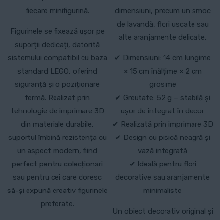
fiecare minifigurină.
dimensiuni, precum un smoc
de lavandă, flori uscate sau
Figurinele se fixează ușor pe
alte aranjamente delicate.
suporții dedicați, datorită
sistemului compatibil cu baza
✔ Dimensiuni: 14 cm lungime
standard LEGO, oferind
× 15 cm înălțime × 2 cm
siguranță și o poziționare
grosime
fermă. Realizat prin
✔ Greutate: 52 g – stabilă și
tehnologie de imprimare 3D
ușor de integrat în decor
din materiale durabile,
✔ Realizată prin imprimare 3D
suportul îmbină rezistența cu
✔ Design cu pisică neagră și
un aspect modern, fiind
vază integrată
perfect pentru colecționari
✔ Ideală pentru flori
sau pentru cei care doresc
decorative sau aranjamente
să-și expună creativ figurinele
minimaliste
preferate.
Un obiect decorativ original și