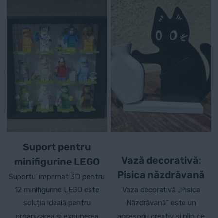
mai
multe
variații.
Opțiunile
pot
fi
alese
în
pagina
produsului.
Suport pentru
Vază decorativă:
minifigurine LEGO
Pisica năzdrăvană
Suportul imprimat 3D pentru
12 minifigurine LEGO este
Vaza decorativă „Pisica
soluția ideală pentru
Năzdrăvană” este un
organizarea și expunerea
accesoriu creativ și plin de