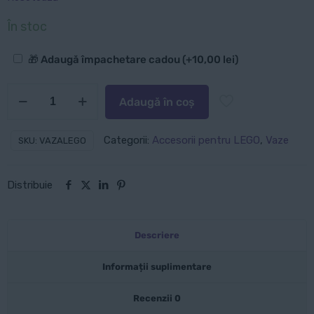
În stoc
Opțiuni
🎁 Adaugă împachetare cadou
(+
10,00
lei
)
suplimentare
Cantitate
Adaugă în coș
Vază
pentru
Categorii:
Accesorii pentru LEGO
,
Vaze
SKU:
VAZALEGO
flori
LEGO
Distribuie
-
Multiple
culori
Descriere
Informații suplimentare
Recenzii
0