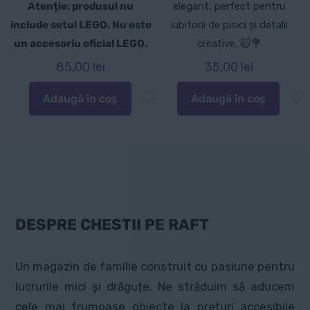
Atenție: produsul nu
elegant, perfect pentru
include setul LEGO. Nu este
iubitorii de pisici și detalii
un accesoriu oficial LEGO.
creative. 🐱💐
85,00
lei
35,00
lei
Adaugă în coș
Adaugă în coș
DESPRE CHESTII PE RAFT
Un magazin de familie construit cu pasiune pentru
lucrurile mici și drăguțe. Ne străduim să aducem
cele mai frumoase obiecte la prețuri accesibile