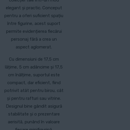
colecției tale într-un mod
elegant și practic. Conceput
pentru a oferi suficient spațiu
între figurine, acest suport
permite evidențierea fiecărui
personaj fără a crea un
aspect aglomerat.
Cu dimensiuni de 17,5 cm
lățime, 5 cm adâncime și 17,5
cm înălțime, suportul este
compact, dar eficient, fiind
potrivit atât pentru birou, cât
și pentru rafturi sau vitrine.
Designul bine gândit asigură
stabilitate și o prezentare
aerisită, punând în valoare
fiecare minifigurină.