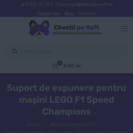
0752 171 297
contact@chestiiperaft.ro
Despre Noi
Blog
Contact
Products
search
0
0,00
lei
Suport de expunere pentru
mașini LEGO F1 Speed
Champions
Acasă
Accesorii pentru LEGO
Suport de expunere pentru mașini LEGO F1 Speed Champions