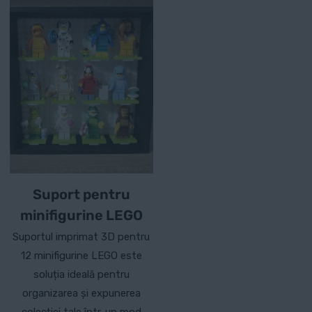
mai
multe
variații.
Opțiunile
pot
fi
alese
în
pagina
produsului.
Suport pentru
minifigurine LEGO
Suportul imprimat 3D pentru
12 minifigurine LEGO este
soluția ideală pentru
organizarea și expunerea