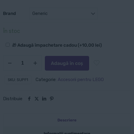
Brand
În stoc
Opțiuni
🎁 Adaugă împachetare cadou
(+
10,00
lei
)
suplimentare
Cantitate
Adaugă în coș
Suport
de
Categorie:
Accesorii pentru LEGO
SKU:
SUPF1
expunere
pentru
Distribuie
mașini
LEGO
F1
Descriere
Speed
Champions
Informații suplimentare