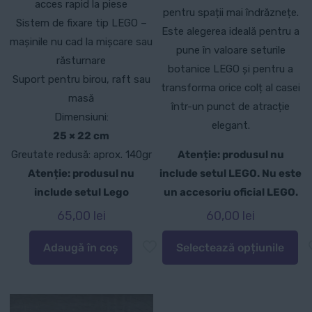
acces rapid la piese
pentru spații mai îndrăznețe.
Sistem de fixare tip LEGO –
Este alegerea ideală pentru a
mașinile nu cad la mișcare sau
pune în valoare seturile
răsturnare
botanice LEGO și pentru a
Suport pentru birou, raft sau
transforma orice colț al casei
masă
într-un punct de atracție
Dimensiuni:
elegant.
25 × 22 cm
Greutate redusă: aprox. 140gr
Atenție: produsul nu
Atenție: produsul nu
include setul LEGO. Nu este
include setul Lego
un accesoriu oficial LEGO.
65,00
lei
60,00
lei
Adaugă în coș
Selectează opțiunile
Acest
produs
are