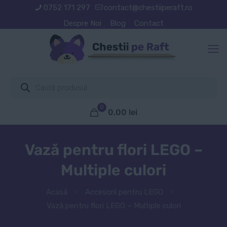
0752 171 297
contact@chestiiperaft.ro
Despre Noi
Blog
Contact
Products
search
0
0,00
lei
Vază pentru flori LEGO –
Multiple culori
Acasă
Accesorii pentru LEGO
Vază pentru flori LEGO – Multiple culori