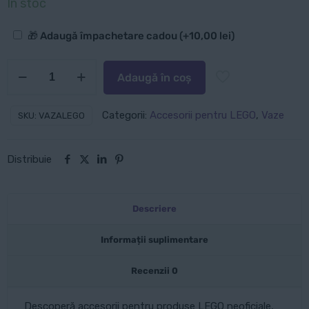
În stoc
Opțiuni
🎁 Adaugă împachetare cadou
(+
10,00
lei
)
suplimentare
Cantitate
Adaugă în coș
Vază
pentru
Categorii:
Accesorii pentru LEGO
,
Vaze
SKU:
VAZALEGO
flori
LEGO
Distribuie
-
Multiple
culori
Descriere
Informații suplimentare
Recenzii
0
Descoperă accesorii pentru produse LEGO neoficiale,