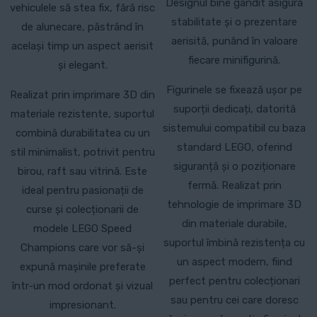
Designul bine gândit asigură
vehiculele să stea fix, fără risc
stabilitate și o prezentare
de alunecare, păstrând în
aerisită, punând în valoare
același timp un aspect aerisit
fiecare minifigurină.
și elegant.
Figurinele se fixează ușor pe
Realizat prin imprimare 3D din
suporții dedicați, datorită
materiale rezistente, suportul
sistemului compatibil cu baza
combină durabilitatea cu un
standard LEGO, oferind
stil minimalist, potrivit pentru
siguranță și o poziționare
birou, raft sau vitrină. Este
fermă. Realizat prin
ideal pentru pasionații de
tehnologie de imprimare 3D
curse și colecționarii de
din materiale durabile,
modele LEGO Speed
suportul îmbină rezistența cu
Champions care vor să-și
un aspect modern, fiind
expună mașinile preferate
perfect pentru colecționari
într-un mod ordonat și vizual
sau pentru cei care doresc
impresionant.