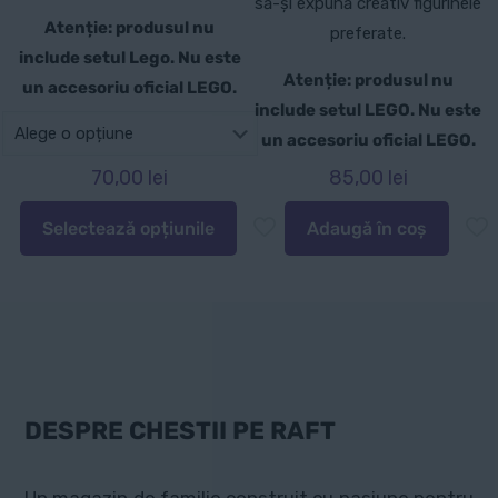
să-și expună creativ figurinele
Atenție: produsul nu
preferate.
include setul Lego. Nu este
Atenție: produsul nu
un accesoriu oficial LEGO.
include setul LEGO. Nu este
un accesoriu oficial LEGO.
70,00
lei
85,00
lei
Selectează opțiunile
Adaugă în coș
Acest
produs
are
mai
multe
variații.
Opțiunile
DESPRE CHESTII PE RAFT
pot
fi