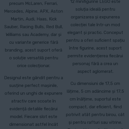
12 minifigurine LEGO este
precum McLaren, Ferrari,
soluția ideală pentru
Mercedes, Alpine, APX, Aston
organizarea și expunerea
Martin, Audi, Haas, Kick
colecției tale într-un mod
Sauber, Racing Bulls, Red Bull,
elegant și practic. Conceput
Williams sau Academy, dar și
pentru a oferi suficient spațiu
cu variante generice fără
între figurine, acest suport
branding, acest suport oferă
permite evidențierea fiecărui
o soluție versatilă pentru
personaj fără a crea un
orice colecționar.
aspect aglomerat.
Designul este gândit pentru a
Cu dimensiuni de 17,5 cm
susține perfect mașinile,
lățime, 5 cm adâncime și 17,5
oferind un unghi de expunere
cm înălțime, suportul este
atractiv care scoate în
compact, dar eficient, fiind
evidență detaliile fiecărui
potrivit atât pentru birou, cât
model. Fiecare slot este
și pentru rafturi sau vitrine.
dimensionat astfel încât