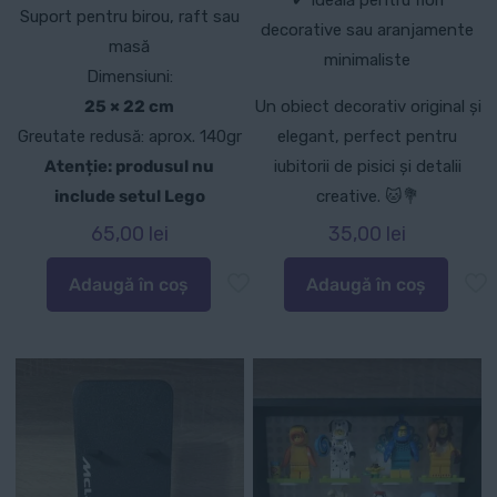
✔ Ideală pentru flori
Suport pentru birou, raft sau
decorative sau aranjamente
masă
minimaliste
Dimensiuni:
25 × 22 cm
Un obiect decorativ original și
Greutate redusă: aprox. 140gr
elegant, perfect pentru
Atenție: produsul nu
iubitorii de pisici și detalii
include setul Lego
creative. 🐱💐
65,00
lei
35,00
lei
Adaugă în coș
Adaugă în coș