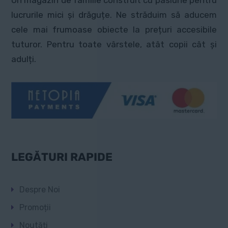
Un magazin de familie construit cu pasiune pentru
alese
lucrurile mici și drăguțe. Ne străduim să aducem
în
cele mai frumoase obiecte la prețuri accesibile
pagina
tuturor. Pentru toate vârstele, atât copii cât și
produsului.
adulți.
LEGĂTURI RAPIDE
Despre Noi
Promoții
Noutăți