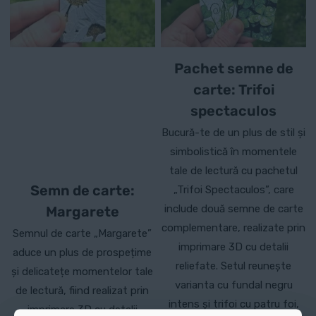
Pachet semne de
carte: Trifoi
spectaculos
Bucură-te de un plus de stil și
simbolistică în momentele
tale de lectură cu pachetul
Semn de carte:
„Trifoi Spectaculos”, care
include două semne de carte
Margarete
complementare, realizate prin
Semnul de carte „Margarete”
imprimare 3D cu detalii
aduce un plus de prospețime
reliefate. Setul reunește
și delicatețe momentelor tale
varianta cu fundal negru
de lectură, fiind realizat prin
intens și trifoi cu patru foi,
imprimare 3D cu detalii