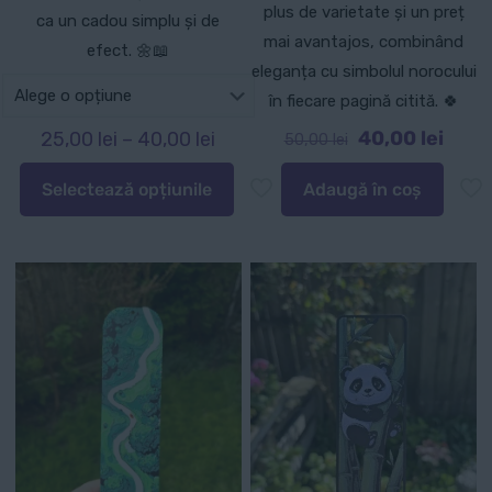
plus de varietate și un preț
ca un cadou simplu și de
mai avantajos, combinând
efect. 🌼📖
eleganța cu simbolul norocului
în fiecare pagină citită. 🍀
Prețul
Prețu
Interval
40,00
lei
25,00
lei
–
40,00
lei
50,00
lei
inițial
curen
de
Selectează opțiunile
Adaugă în coș
a
este:
prețuri:
Acest
fost:
40,00 
25,00 lei
produs
50,00 lei.
până
are
la
mai
40,00 lei
multe
variații.
Opțiunile
pot
fi
alese