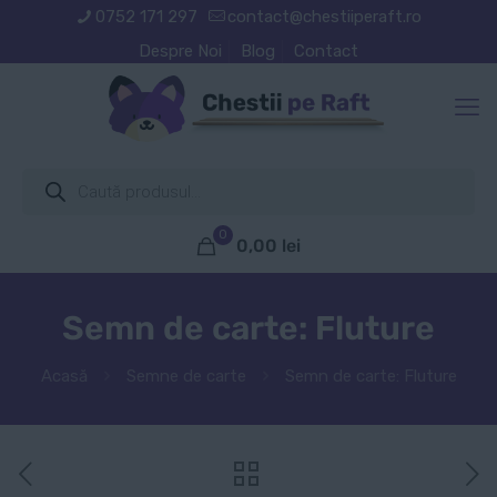
0752 171 297
contact@chestiiperaft.ro
Despre Noi
Blog
Contact
Products
search
0
0,00
lei
Semn de carte: Fluture
Acasă
Semne de carte
Semn de carte: Fluture