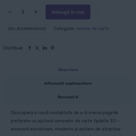
suplimentare
Cantitate
Adaugă în coș
Semn
de
Categorie:
Semne de carte
SKU:
BOOKMARK0012
carte:
Fluture
Distribuie
Descriere
Informații suplimentare
Recenzii
0
Descoperă o nouă modalitate de a-ți marca paginile
preferate cu ajutorul semnelor de carte tipărite 3D –
accesorii inovatoare, moderne și extrem de atractive