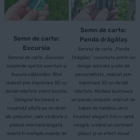
în
pagina
produsului.
Semn de carte:
Semn de carte:
Panda drăgălaș
Excursia
Semnul de carte „Panda
Semnul de carte „Excursia”
Drăgălaș” cucerește printr-un
surprinde spiritul aventurii și
design adorabil și plin de
bucuria călătoriilor, fiind
personalitate, realizat prin
realizat prin imprimare 3D cu
imprimare 3D cu detalii
detalii reliefate atent lucrate.
reliefate. Modelul ilustrează
Designul ilustrează o
un panda simpatic atârnat de
mașinuță aflată pe un drum
tulpini de bambus verzi,
alb șerpuitor, care străbate o
încadrat elegant într-o ramă
pădure montană bogată,
neagră, creând un contrast
redată în multiple nuanțe de
plăcut și un efect vizual