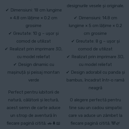
designurile vesele și originale.
✔ Dimensiuni: 18 cm lungime
× 4.8 cm lățime × 0.2 cm
✔ Dimensiuni: 14.8 cm
grosime
lungime × 5 cm lățime × 0.2
✔ Greutate: 10 g – ușor și
cm grosime
comod de utilizat
✔ Greutate: 8 g – ușor și
✔ Realizat prin imprimare 3D,
comod de utilizat
cu model reliefat
✔ Realizat prin imprimare 3D,
✔ Design dinamic cu
cu model reliefat
mașinuță și peisaj montan
✔ Design adorabil cu panda și
verde
bambus, încadrat într-o ramă
neagră
Perfect pentru iubitorii de
natură, călătorii și lectură,
O alegere perfectă pentru
acest semn de carte aduce
tine sau un cadou simpatic
un strop de aventură în
care va aduce un zâmbet la
fiecare pagină citită. 🚗🌲📖
fiecare pagină citită. 🐼🌿