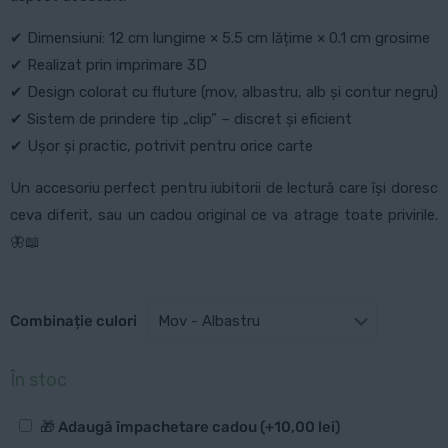
✔ Dimensiuni: 12 cm lungime × 5.5 cm lățime × 0.1 cm grosime
✔ Realizat prin imprimare 3D
✔ Design colorat cu fluture (mov, albastru, alb și contur negru)
✔ Sistem de prindere tip „clip” – discret și eficient
✔ Ușor și practic, potrivit pentru orice carte
Un accesoriu perfect pentru iubitorii de lectură care își doresc
ceva diferit, sau un cadou original ce va atrage toate privirile.
🦋📖
Combinație culori
În stoc
Opțiuni
🎁 Adaugă împachetare cadou
(+
10,00
lei
)