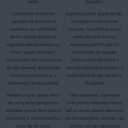
verde.
deosebit.
Compoziția transmite
Aspectul jucăuș al panda-ului,
senzația de libertate și
combinat cu elementele
explorare, iar contrastul
naturale, transformă acest
dintre drumul deschis și
semn de carte într-un
vegetația densă creează un
accesoriu perfect pentru
efect vizual captivant.
momentele de relaxare.
Textura reliefată evidențiază
Textura reliefată oferă o
fiecare element al peisajului,
senzație plăcută la atingere și
oferind profunzime și o
evidențiază fiecare detaliu al
experiență tactilă plăcută.
designului.
Subțire și ușor, acest semn
Ușor și practic, este ideal
de carte este ideal pentru
atât pentru utilizarea zilnică,
utilizarea zilnică, fiind practic
cât și ca mic obiect decorativ
și rezistent, potrivit pentru
pentru iubitorii de animale sau
orice tip de carte.
pentru cei care apreciază