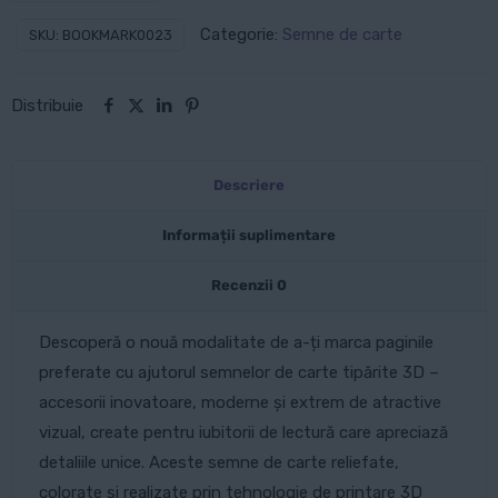
de
Categorie:
Semne de carte
SKU:
BOOKMARK0023
carte:
Orizont
Distribuie
înorat
2
Descriere
Informații suplimentare
Recenzii
0
Descoperă o nouă modalitate de a-ți marca paginile
preferate cu ajutorul semnelor de carte tipărite 3D –
accesorii inovatoare, moderne și extrem de atractive
vizual, create pentru iubitorii de lectură care apreciază
detaliile unice. Aceste semne de carte reliefate,
colorate și realizate prin tehnologie de printare 3D