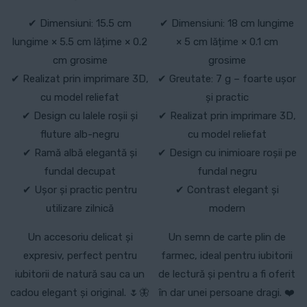
✔ Dimensiuni: 15.5 cm
✔ Dimensiuni: 18 cm lungime
lungime × 5.5 cm lățime × 0.2
× 5 cm lățime × 0.1 cm
cm grosime
grosime
✔ Realizat prin imprimare 3D,
✔ Greutate: 7 g – foarte ușor
cu model reliefat
și practic
✔ Design cu lalele roșii și
✔ Realizat prin imprimare 3D,
fluture alb-negru
cu model reliefat
✔ Ramă albă elegantă și
✔ Design cu inimioare roșii pe
fundal decupat
fundal negru
✔ Ușor și practic pentru
✔ Contrast elegant și
utilizare zilnică
modern
Un accesoriu delicat și
Un semn de carte plin de
expresiv, perfect pentru
farmec, ideal pentru iubitorii
iubitorii de natură sau ca un
de lectură și pentru a fi oferit
cadou elegant și original. 🌷🦋
în dar unei persoane dragi. ❤️