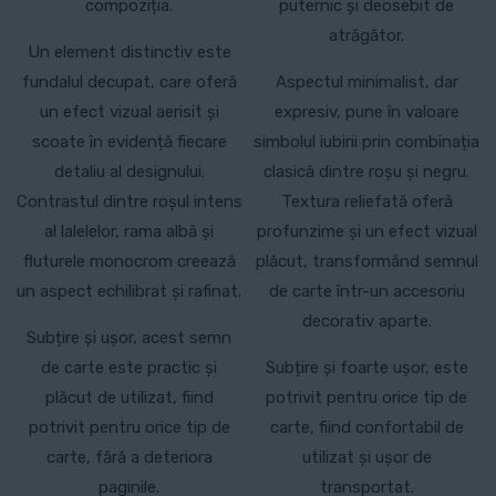
compoziția.
puternic și deosebit de
atrăgător.
Un element distinctiv este
fundalul decupat, care oferă
Aspectul minimalist, dar
un efect vizual aerisit și
expresiv, pune în valoare
scoate în evidență fiecare
simbolul iubirii prin combinația
detaliu al designului.
clasică dintre roșu și negru.
Contrastul dintre roșul intens
Textura reliefată oferă
al lalelelor, rama albă și
profunzime și un efect vizual
fluturele monocrom creează
plăcut, transformând semnul
un aspect echilibrat și rafinat.
de carte într-un accesoriu
decorativ aparte.
Subțire și ușor, acest semn
de carte este practic și
Subțire și foarte ușor, este
plăcut de utilizat, fiind
potrivit pentru orice tip de
potrivit pentru orice tip de
carte, fiind confortabil de
carte, fără a deteriora
utilizat și ușor de
paginile.
transportat.