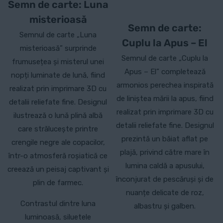
Semn de carte: Luna
misterioasă
Semn de carte:
Semnul de carte „Luna
Cuplu la Apus – El
misterioasă” surprinde
Semnul de carte „Cuplu la
frumusețea și misterul unei
Apus – El” completează
nopți luminate de lună, fiind
armonios perechea inspirată
realizat prin imprimare 3D cu
de liniștea mării la apus, fiind
detalii reliefate fine. Designul
realizat prin imprimare 3D cu
ilustrează o lună plină albă
detalii reliefate fine. Designul
care strălucește printre
prezintă un băiat aflat pe
crengile negre ale copacilor,
plajă, privind către mare în
într-o atmosferă roșiatică ce
lumina caldă a apusului,
creează un peisaj captivant și
înconjurat de pescăruși și de
plin de farmec.
nuanțe delicate de roz,
Contrastul dintre luna
albastru și galben.
luminoasă, siluetele