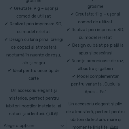
grosime
grosime
✔ Greutate: 9 g – ușor și
✔ Greutate: 11 g – ușor și
comod de utilizat
comod de utilizat
✔ Realizat prin imprimare 3D,
✔ Realizat prin imprimare 3D,
cu model reliefat
cu model reliefat
✔ Design cu lună plină, crengi
✔ Design cu băiat pe plajă la
de copaci și atmosferă
apus și pescăruși
nocturnă în nuanțe de roșu,
✔ Nuanțe armonioase de roz,
alb și negru
albastru și galben
✔ Ideal pentru orice tip de
✔ Model complementar
carte
pentru varianta „Cuplu la
Un accesoriu elegant și
Apus – Ea”
misterios, perfect pentru
Un accesoriu elegant și plin
iubitorii nopților înstelate, ai
de atmosferă, perfect pentru
naturii și ai lecturii. 🌕🌲📖
iubitorii de lectură, mare și
momente liniștite. 🌅📖