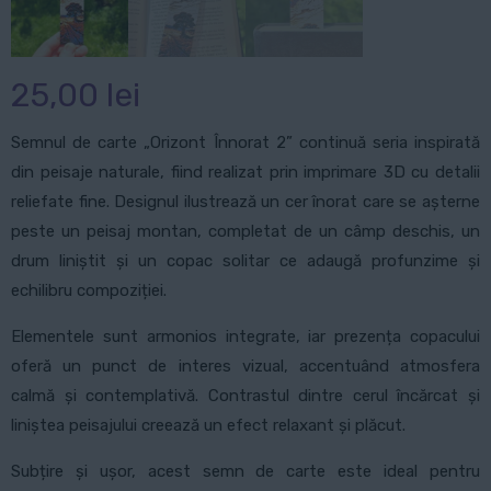
25,00
lei
Semnul de carte „Orizont Înnorat 2” continuă seria inspirată
din peisaje naturale, fiind realizat prin imprimare 3D cu detalii
reliefate fine. Designul ilustrează un cer înorat care se așterne
peste un peisaj montan, completat de un câmp deschis, un
drum liniștit și un copac solitar ce adaugă profunzime și
echilibru compoziției.
Elementele sunt armonios integrate, iar prezența copacului
oferă un punct de interes vizual, accentuând atmosfera
calmă și contemplativă. Contrastul dintre cerul încărcat și
liniștea peisajului creează un efect relaxant și plăcut.
Subțire și ușor, acest semn de carte este ideal pentru