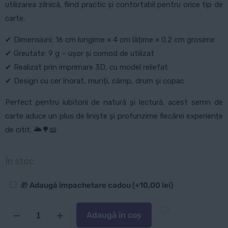
utilizarea zilnică, fiind practic și confortabil pentru orice tip de
carte.
✔ Dimensiuni: 16 cm lungime × 4 cm lățime × 0.2 cm grosime
✔ Greutate: 9 g – ușor și comod de utilizat
✔ Realizat prin imprimare 3D, cu model reliefat
✔ Design cu cer înorat, munți, câmp, drum și copac
Perfect pentru iubitorii de natură și lectură, acest semn de
carte aduce un plus de liniște și profunzime fiecărei experiențe
de citit. 🌥️🌳📖
În stoc
Opțiuni
🎁 Adaugă împachetare cadou
(+
10,00
lei
)
suplimentare
Cantitate
Adaugă în coș
Semn