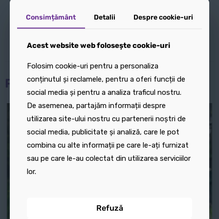
inițial
curent
Adaugă în coș
a
este:
Consimțământ
Consimțământ
Detalii
Detalii
Despre cookie-uri
Despre cookie-uri
fost:
40,00 lei.
50,00 lei.
Acest website web folosește cookie-uri
Acest website web folosește cookie-uri
Folosim cookie-uri pentru a personaliza
Folosim cookie-uri pentru a personaliza
conținutul și reclamele, pentru a oferi funcții de
conținutul și reclamele, pentru a oferi funcții de
Produse similare
social media și pentru a analiza traficul nostru.
social media și pentru a analiza traficul nostru.
De asemenea, partajăm informații despre
De asemenea, partajăm informații despre
utilizarea site-ului nostru cu partenerii noștri de
utilizarea site-ului nostru cu partenerii noștri de
social media, publicitate și analiză, care le pot
social media, publicitate și analiză, care le pot
combina cu alte informații pe care le-ați furnizat
combina cu alte informații pe care le-ați furnizat
sau pe care le-au colectat din utilizarea serviciilor
sau pe care le-au colectat din utilizarea serviciilor
lor.
lor.
Refuză
Refuză