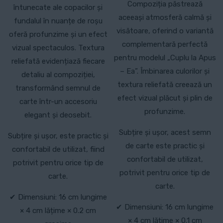
Compoziția păstrează
întunecate ale copacilor și
aceeași atmosferă calmă și
fundalul în nuanțe de roșu
visătoare, oferind o variantă
oferă profunzime și un efect
complementară perfectă
vizual spectaculos. Textura
pentru modelul „Cuplu la Apus
reliefată evidențiază fiecare
– Ea”. Îmbinarea culorilor și
detaliu al compoziției,
textura reliefată creează un
transformând semnul de
efect vizual plăcut și plin de
carte într-un accesoriu
profunzime.
elegant și deosebit.
Subțire și ușor, acest semn
Subțire și ușor, este practic și
de carte este practic și
confortabil de utilizat, fiind
confortabil de utilizat,
potrivit pentru orice tip de
potrivit pentru orice tip de
carte.
carte.
✔ Dimensiuni: 16 cm lungime
✔ Dimensiuni: 16 cm lungime
× 4 cm lățime × 0.2 cm
× 4 cm lățime × 0.1 cm