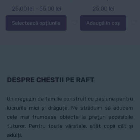
Interval
25,00
lei
–
55,00
lei
25,00
lei
de
Selectează opțiunile
Adaugă în coș
prețuri:
Acest
25,00 lei
produs
până
are
la
mai
55,00 lei
multe
variații.
Opțiunile
DESPRE CHESTII PE RAFT
pot
fi
Un magazin de familie construit cu pasiune pentru
alese
lucrurile mici și drăguțe. Ne străduim să aducem
în
cele mai frumoase obiecte la prețuri accesibile
pagina
tuturor. Pentru toate vârstele, atât copii cât și
produsului.
adulți.