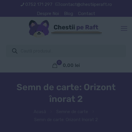
0752 171 297
contact@chestiiperaft.ro
Despre Noi
Blog
Contact
Products
search
0
0,00
lei
Semn de carte: Orizont
înorat 2
Acasă
Semne de carte
Semn de carte: Orizont înorat 2