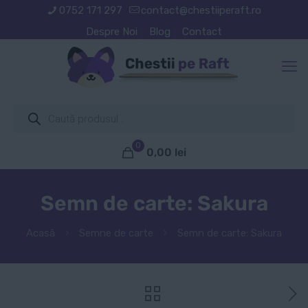
0752 171 297
contact@chestiiperaft.ro
Despre Noi
Blog
Contact
Products
search
0
0,00
lei
Semn de carte: Sakura
Acasă
Semne de carte
Semn de carte: Sakura