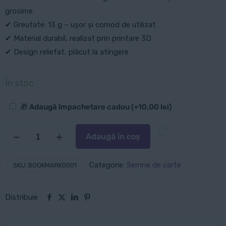
grosime
✔ Greutate: 13 g – ușor și comod de utilizat
✔ Material durabil, realizat prin printare 3D
✔ Design reliefat, plăcut la atingere
În stoc
Opțiuni
🎁 Adaugă împachetare cadou
(+
10,00
lei
)
suplimentare
Cantitate
Adaugă în coș
Semn
de
Categorie:
Semne de carte
SKU:
BOOKMARK0001
carte:
Sakura
Distribuie