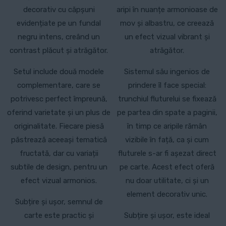
decorativ cu căpșuni
aripi în nuanțe armonioase de
evidențiate pe un fundal
mov și albastru, ce creează
negru intens, creând un
un efect vizual vibrant și
contrast plăcut și atrăgător.
atrăgător.
Setul include două modele
Sistemul său ingenios de
complementare, care se
prindere îl face special:
potrivesc perfect împreună,
trunchiul fluturelui se fixează
oferind varietate și un plus de
pe partea din spate a paginii,
originalitate. Fiecare piesă
în timp ce aripile rămân
păstrează aceeași tematică
vizibile în față, ca și cum
fructată, dar cu variații
fluturele s-ar fi așezat direct
subtile de design, pentru un
pe carte. Acest efect oferă
efect vizual armonios.
nu doar utilitate, ci și un
element decorativ unic.
Subțire și ușor, semnul de
carte este practic și
Subțire și ușor, este ideal