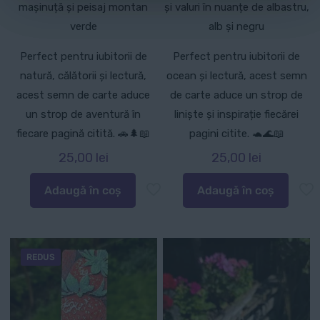
mașinuță și peisaj montan
și valuri în nuanțe de albastru,
verde
alb și negru
Perfect pentru iubitorii de
Perfect pentru iubitorii de
natură, călătorii și lectură,
ocean și lectură, acest semn
acest semn de carte aduce
de carte aduce un strop de
un strop de aventură în
liniște și inspirație fiecărei
fiecare pagină citită. 🚗🌲📖
pagini citite. 🐢🌊📖
25,00
lei
25,00
lei
Adaugă în coș
Adaugă în coș
REDUS