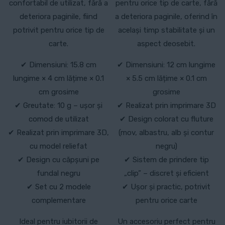
confortabil de utilizat, fără a
pentru orice tip de carte, fără
deteriora paginile, fiind
a deteriora paginile, oferind în
potrivit pentru orice tip de
același timp stabilitate și un
carte.
aspect deosebit.
✔ Dimensiuni: 15.8 cm
✔ Dimensiuni: 12 cm lungime
lungime × 4 cm lățime × 0.1
× 5.5 cm lățime × 0.1 cm
cm grosime
grosime
✔ Greutate: 10 g – ușor și
✔ Realizat prin imprimare 3D
comod de utilizat
✔ Design colorat cu fluture
✔ Realizat prin imprimare 3D,
(mov, albastru, alb și contur
cu model reliefat
negru)
✔ Design cu căpșuni pe
✔ Sistem de prindere tip
fundal negru
„clip” – discret și eficient
✔ Set cu 2 modele
✔ Ușor și practic, potrivit
complementare
pentru orice carte
Ideal pentru iubitorii de
Un accesoriu perfect pentru