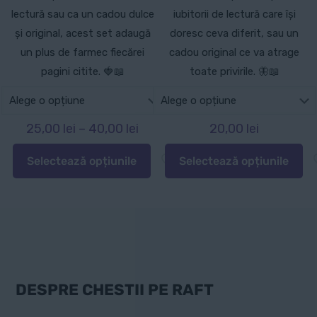
lectură sau ca un cadou dulce
iubitorii de lectură care își
și original, acest set adaugă
doresc ceva diferit, sau un
un plus de farmec fiecărei
cadou original ce va atrage
pagini citite. 🍓📖
toate privirile. 🦋📖
Interval
25,00
lei
–
40,00
lei
20,00
lei
de
Selectează opțiunile
Selectează opțiunile
prețuri:
Acest
Acest
25,00 lei
produs
produs
până
are
are
la
mai
mai
40,00 lei
multe
multe
variații.
variații.
Opțiunile
Opțiunile
DESPRE CHESTII PE RAFT
pot
pot