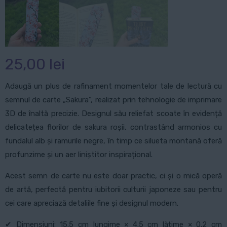
25,00
lei
Adaugă un plus de rafinament momentelor tale de lectură cu
semnul de carte „Sakura”, realizat prin tehnologie de imprimare
3D de înaltă precizie. Designul său reliefat scoate în evidență
delicatețea florilor de sakura roșii, contrastând armonios cu
fundalul alb și ramurile negre, în timp ce silueta montană oferă
profunzime și un aer liniștitor inspirațional.
Acest semn de carte nu este doar practic, ci și o mică operă
de artă, perfectă pentru iubitorii culturii japoneze sau pentru
cei care apreciază detaliile fine și designul modern.
✔ Dimensiuni: 15.5 cm lungime × 4.5 cm lățime × 0.2 cm