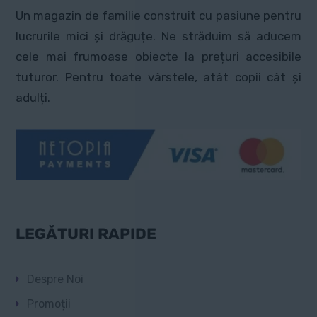
fi
fi
Un magazin de familie construit cu pasiune pentru
alese
alese
lucrurile mici și drăguțe. Ne străduim să aducem
în
în
cele mai frumoase obiecte la prețuri accesibile
pagina
pagina
tuturor. Pentru toate vârstele, atât copii cât și
produsului.
produsului.
adulți.
LEGĂTURI RAPIDE
Despre Noi
Promoții